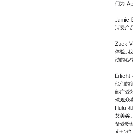
们为 A
Jami
消费产品
Zack
体验。我
动的心
Erli
他们的
部广受
球观众
Hulu
艾美奖
备受粉
《王冠》