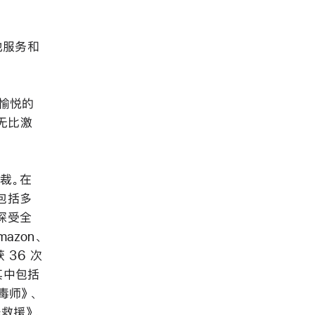
其他服务和
来愉悦的
着无比激
总裁。在
包括多
深受全
zon、
 36 次
其中包括
毒师》、
线救援》、