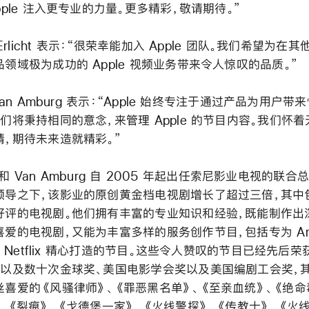
pple 注入更专业的力量。更多精彩，敬请期待。”
e Erlicht 表示：“很荣幸能加入 Apple 团队。我们希望为在
领域极为成功的 Apple 视频业务带来令人惊叹的品质。”
 Van Amburg 表示：“Apple 始终专注于通过产品为用户带
们将秉持相同的意念，来管理 Apple 的节目内容。我们怀
情，期待未来造就精彩。”
cht 和 Van Amburg 自 2005 年起出任索尼影业电视的联合
领导之下，该影业的原创黄金档电视剧增长了超过三倍，其中
好评的电视剧。他们拥有丰富的专业知识和经验，既能制作出
喜爱的电视剧，又能为丰富多样的服务创作节目，包括专为 Ama
 和 Netflix 精心打造的节目。这些令人赞叹的节目已经先后荣获
，以及数十次金球奖、美国电影学会奖以及美国编剧工会奖，
丝喜爱的《风骚律师》、《罪恶黑名单》、《至亲血统》、《绝命
、《裂痕》、《戈德堡一家》、《火线警探》、《传教士》、《火