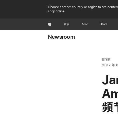
Choose another country or region to see content
shop online.
Apple
商店
Mac
iPad
Newsroom
新闻稿
2017 年 6
Ja
Am
频