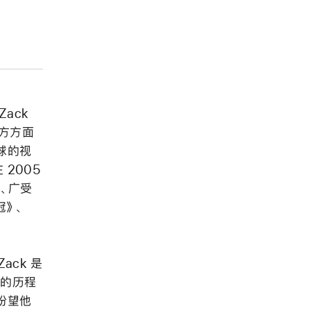
Zack
的方方面
球的视
在 2005
、广受
冠》、
Zack 是
代的历程
盼望他