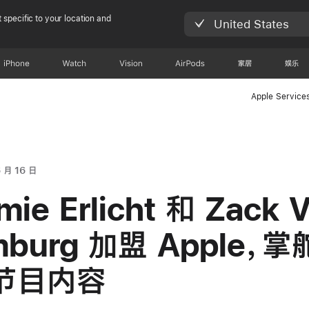
 specific to your location and
United States
iPhone
Watch
Vision
AirPods
家居
娱乐
Apple Service
 月 16 日
mie Erlicht 和 Zack 
burg 加盟 Apple，
节目内容