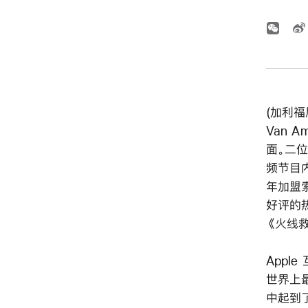
(加利福尼
Van 
面。二
频节目内容
年加盟
好评的
《火线
Apple
世界上
中起到