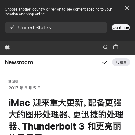
Choose another country or region to see content specific to your
location and shop online.
United States
Continue
Apple
Newsroom
搜索
Open
Newsroom
navigation
新闻稿
2017 年 6 月 5 日
iMac 迎来重大更新，配备更强
大的图形处理器、更迅捷的处理
器、Thunderbolt 3 和更亮丽