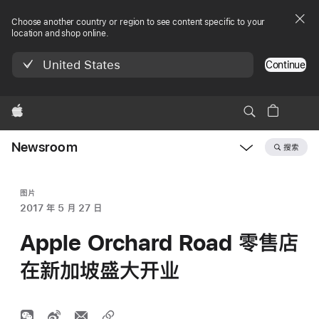
Choose another country or region to see content specific to your
location and shop online.
United States
Continue
Apple
Newsroom
搜索
Open
Newsroom
navigation
图片
2017 年 5 月 27 日
Apple Orchard Road 零售店
在新加坡盛大开业