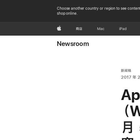
Choose another country or region to see content
shop online.
Apple
商店
Mac
iPad
Newsroom
新闻稿
2017 年 2
A
（
月