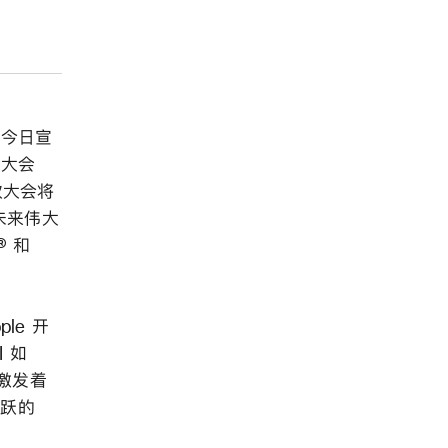
® 今日宣
者大会
次大会将
未来伟大
® 和
le 开
 如
技术激发着
活跃的