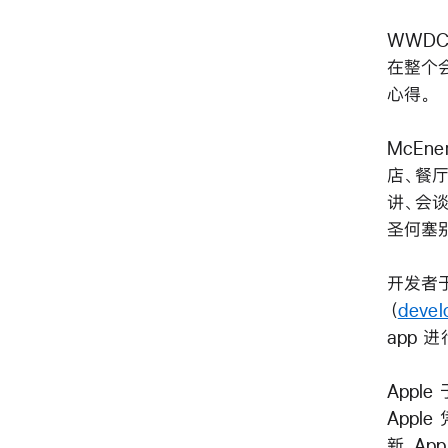
WWDC
在整个会
心得。
McEn
店、餐
讲、会谈
圣何塞
开发者于
（
devel
app 
Appl
Apple
新。App