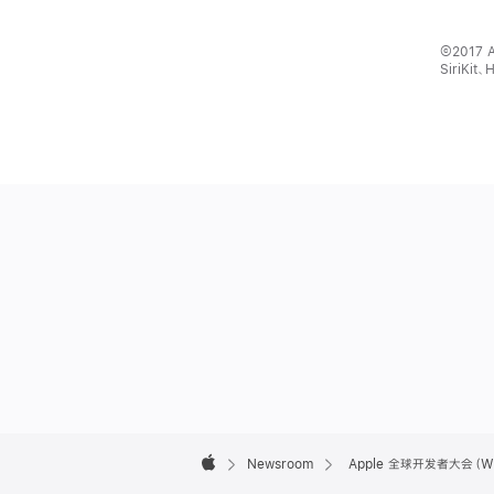
©2017 A
SiriKi
Apple
Footer

Newsroom
Apple 全球开发者大会（WW
Apple