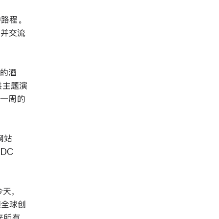
钟路程。
面并交流
流的酒
供主题演
来一周的
网站
WDC
今天，
 引领全球创
带来所有