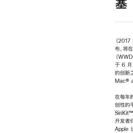
塞
（2017
布，将在
（WW
于 6 
的创新之中
Mac® 
在每年的
创性的平
SiriK
开发者
Appl