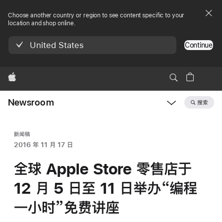
Choose another country or region to see content specific to your
location and shop online.
United States
Continue
Apple
Newsroom
搜索
Open
Newsroom
navigation
新闻稿
2016 年 11 月 17 日
全球 Apple Store 零售店于
12 月 5 日至 11 日举办“编程
一小时”免费讲座