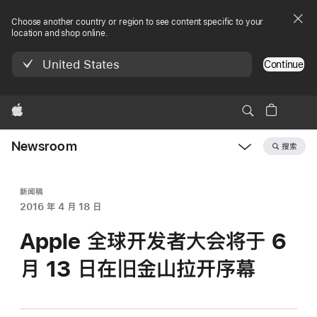
Choose another country or region to see content specific to your
location and shop online.
United States
Continue
Apple
Newsroom
搜索
Open
Newsroom
navigation
新闻稿
2016 年 4 月 18 日
Apple 全球开发者大会将于 6
月 13 日在旧金山拉开序幕