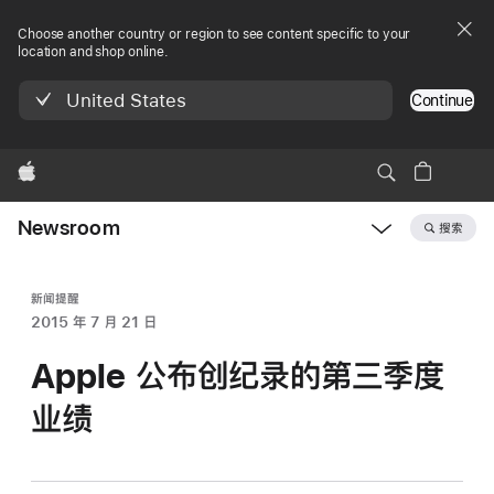
Choose another country or region to see content specific to your
location and shop online.
United States
Continue
Apple
Newsroom
搜索
Open
Newsroom
navigation
新闻提醒
2015 年 7 月 21 日
Apple 公布创纪录的第三季度
业绩