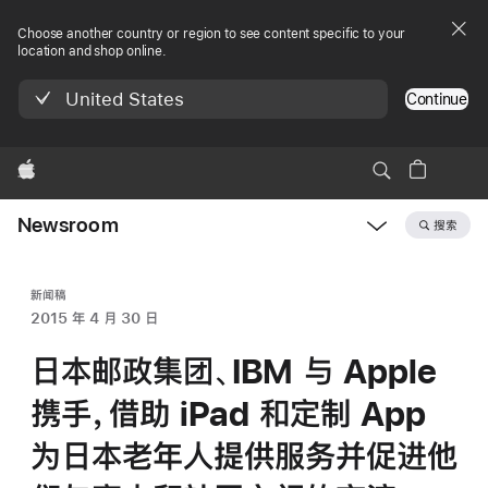
Choose another country or region to see content specific to your
location and shop online.
United States
Continue
Apple
Newsroom
搜索
Open
Newsroom
navigation
新闻稿
2015 年 4 月 30 日
日本邮政集团、IBM 与 Apple
携手，借助 iPad 和定制 App
为日本老年人提供服务并促进他