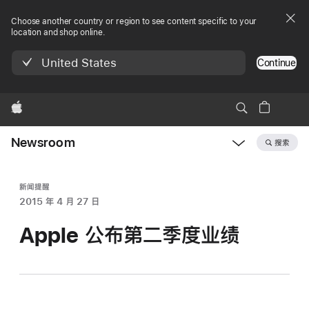
Choose another country or region to see content specific to your
location and shop online.
United States
Continue
Apple
Newsroom
搜索
Open
Newsroom
navigation
新闻提醒
2015 年 4 月 27 日
Apple 公布第二季度业绩