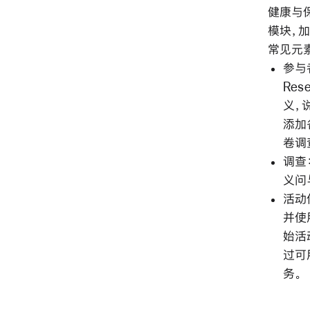
健康与
模块，加
常见元
参与
Re
义，
添加
卷调
调查
义问
活动
并使
始活
过可
务。