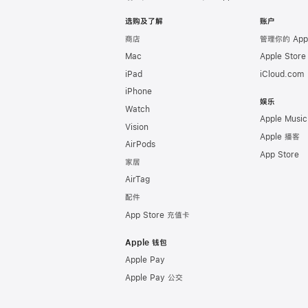
Apple
选购及了解
账户
商店
管理你的 App
Mac
Apple Stor
iPad
iCloud.com
iPhone
娱乐
Watch
Apple Music
Vision
Apple 播客
AirPods
App Store
家居
AirTag
配件
App Store 充值卡
Apple 钱包
Apple Pay
Apple Pay 公交