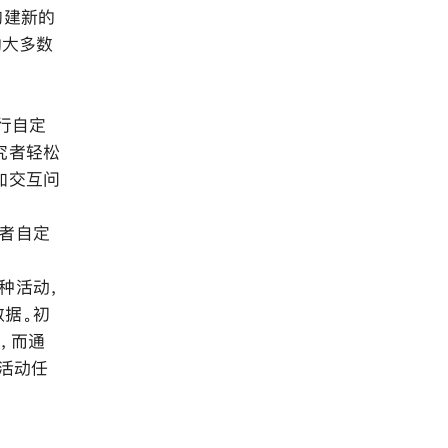
构建新的
的大多数
进行自定
究者轻松
加交互问
者自定
种活动，
数据。初
，而通
多活动任