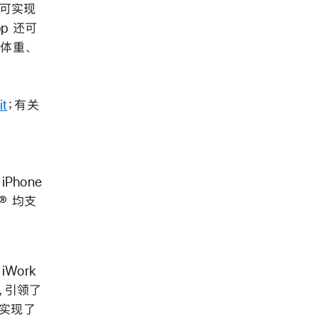
出可实现
pp 还可
的体重、
it
；有关
Phone
ch® 均支
iWork
店，引领了
e，实现了