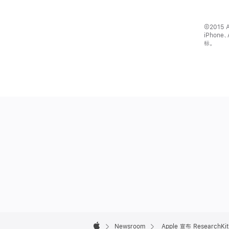
©2015 A
iPhone
标。
Apple
Footer

Newsroom
Apple 宣布 Resear