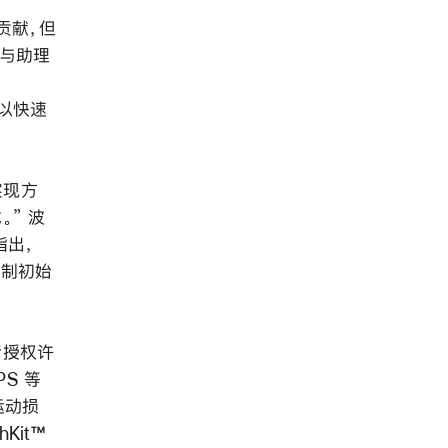
做贡献，但
略与助理
得以快速
实现方
。” 波
指出，
定制初始
与者授权许
PS 等
运动损
hKit™