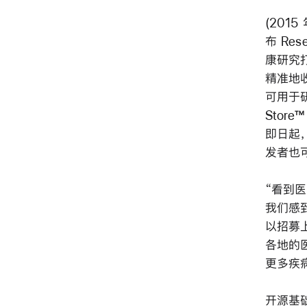
(2015
布 Re
康研究
精准地收
可用于
Stor
即日起，
发者也
“看到医
我们感
以招募上万
各地的医
更多疾
开源基础