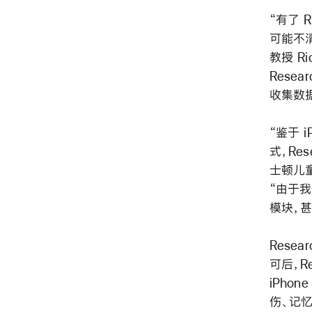
“有了 
可能不
教授 R
Rese
收集数
“鉴于 
式，Re
士顿儿童
“由于我
模块，
Rese
可后，R
iPho
伤、记忆力