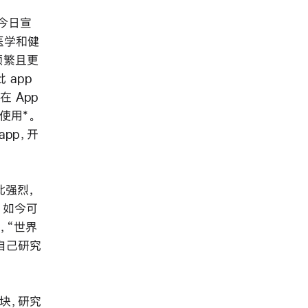
® 今日宣
为医学和健
频繁且更
 app
 App
册使用*。
app，开
此强烈，
，如今可
示，“世界
助自己研究
模块，研究