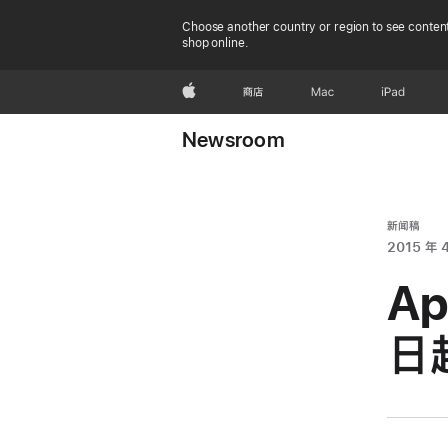
Choose another country or region to see content
shop online.
Apple
商店
Mac
iPad
Newsroom
新闻稿
2015 年 4
Ap
日