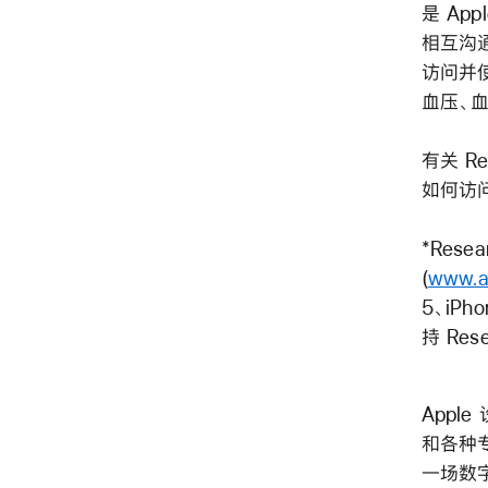
是 Ap
相互沟通
访问并使
血压、
有关 Re
如何访
*Resea
(
www.ap
5、iPho
持 Rese
Apple
和各种专
一场数字