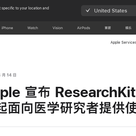
 specific to your location and
United States
iPhone
Watch
Vision
AirPods
家居
娱乐
Apple Service
 月 14 日
ple 宣布 ResearchKi
起面向医学研究者提供