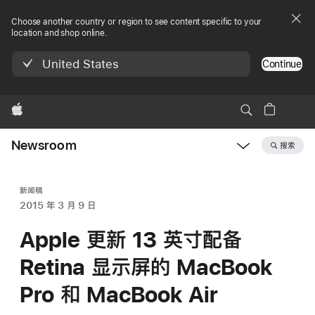
Choose another country or region to see content specific to your
location and shop online.
United States
Continue
Apple
Newsroom
搜索
Open
Newsroom
navigation
新闻稿
2015 年 3 月 9 日
Apple 更新 13 英寸配备
Retina 显示屏的 MacBook
Pro 和 MacBook Air