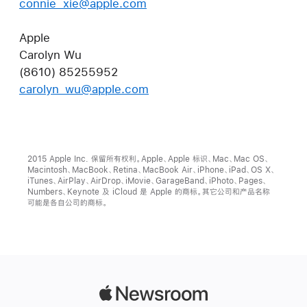
connie_xie@apple.com
Apple
Carolyn Wu
(8610) 85255952
carolyn_wu@apple.com
2015 Apple Inc. 保留所有权利。Apple、Apple 标识、Mac、Mac OS、
Macintosh、MacBook、Retina、MacBook Air、iPhone、iPad、OS X、
iTunes、AirPlay、AirDrop、iMovie、GarageBand、iPhoto、Pages、
Numbers、Keynote 及 iCloud 是 Apple 的商标。其它公司和产品名称
可能是各自公司的商标。
Apple