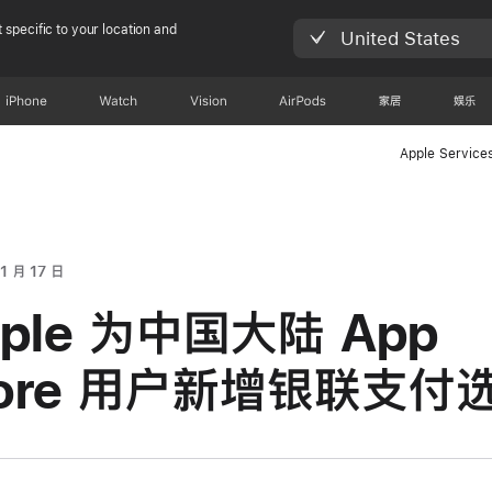
 specific to your location and
United States
iPhone
Watch
Vision
AirPods
家居
娱乐
Apple Service
1 月 17 日
ple 为中国大陆 App
tore 用户新增银联支付