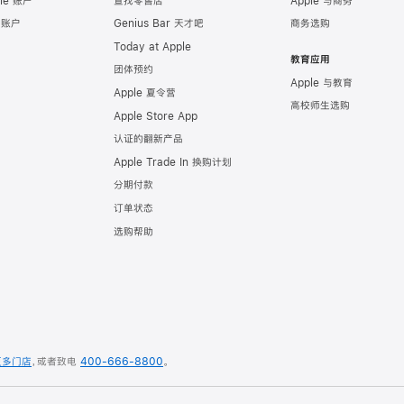
le 账户
查找零售店
Apple 与商务
e 账户
Genius Bar 天才吧
商务选购
Today at Apple
教育应用
团体预约
Apple 与教育
Apple 夏令营
高校师生选购
Apple Store App
认证的翻新产品
Apple Trade In 换购计划
分期付款
订单状态
选购帮助
更多门店
，
或者致电
400-666-8800
。