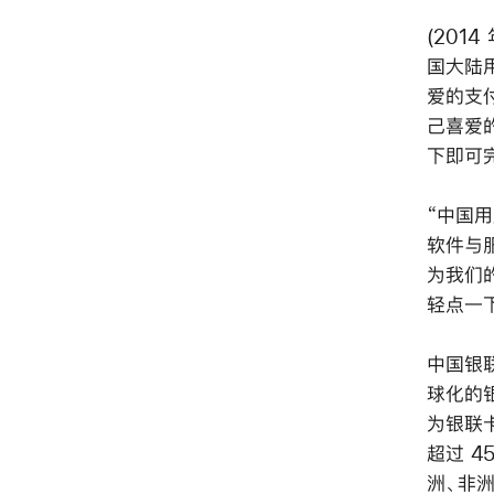
(2014
国大陆
爱的支付
己喜爱的
下即可
“中国用
软件与服
为我们
轻点一下
中国银
球化的
为银联
超过 
洲、非洲