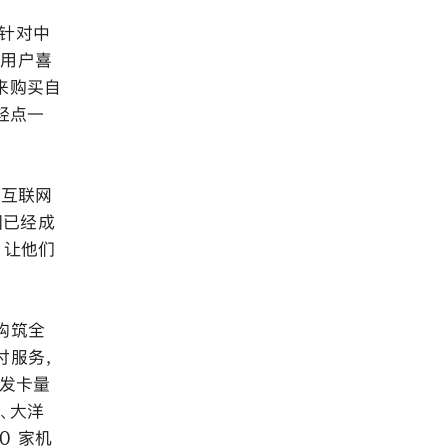
 已针对中
国用户喜
式来购买自
需轻点一
 互联网
国已经成
，让他们
构筑全
付服务，
卡发卡量
、大洋
0 家机