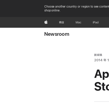
Choose another country or region to see content
shop online.
Apple
商店
Mac
iPad
Newsroom
新闻稿
2014 年 1
Ap
S