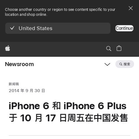
Choose another country or region to see content specific to your
location and shop online.
United States
Continue
Apple
Newsroom
搜索
Open
Newsroom
navigation
新闻稿
2014 年 9 月 30 日
iPhone 6 和 iPhone 6 Plus
于 10 月 17 日周五在中国发售