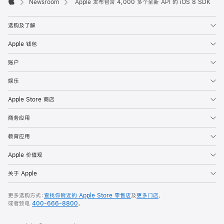
Footer

Newsroom
Apple 发布包含 4,000 多个全新 API 的 iOS 8 SDK
Apple
选购及了解
Apple 钱包
账户
娱乐
Apple Store 商店
商务应用
教育应用
Apple 价值观
关于 Apple
更多选购方式：
查找你附近的 Apple Store 零售店
及
更多门店
，
或者致电
400-666-8800
。