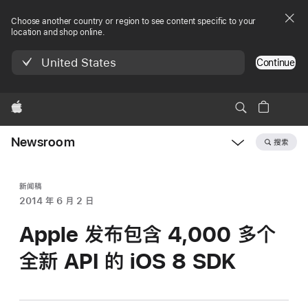
Choose another country or region to see content specific to your
location and shop online.
United States
Continue
Apple
Newsroom
搜索
Open
Newsroom
navigation
新闻稿
2014 年 6 月 2 日
Apple 发布包含 4,000 多个
全新 API 的 iOS 8 SDK