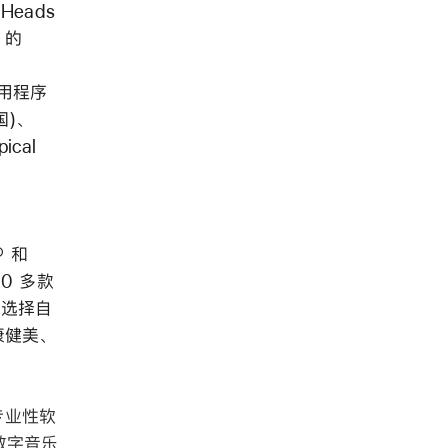
Heads
g 的
应用程序
)、
ical
® 和
00 多款
别种选择自
康健美、
和专业性软
场数字音乐