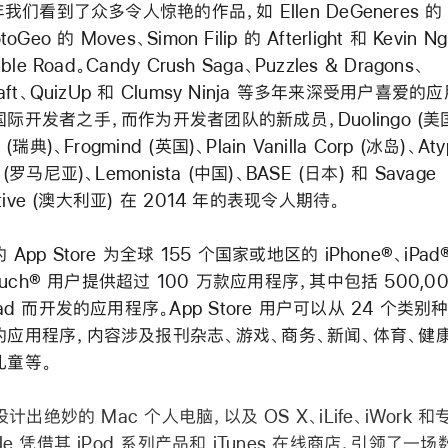
年我们看到了众多令人惊艳的作品，如 Ellen DeGeneres 的 
toGeo 的 Moves、Simon Filip 的 Afterlight 和 Kevin N
ible Road。Candy Crush Saga、Puzzles & Dragons、
raft、QuizUp 和 Clumsy Ninja 等多年来深受用户喜爱的
际开发者之手，而作为开发者团队的新成员，Duolingo (美国
 (瑞典)、Frogmind (英国)、Plain Vanilla Corp (冰岛)、Atyp
 (罗马尼亚)、Lemonista (中国)、BASE (日本) 和 Savage
active (澳大利亚) 在 2014 年的表现令人期待。
App Store 为全球 155 个国家或地区的 iPhone®、iPad
 touch® 用户提供超过 100 万款应用程序，其中包括 500,0
Pad 而开发的应用程序。App Store 用户可以从 24 个类
的应用程序，内容涉及报刊杂志、游戏、商务、新闻、体育、健
儿童等。
 设计出绝妙的 Mac 个人电脑，以及 OS X、iLife、iWork 
ple 凭借其 iPod 系列产品和 iTunes 在线商店，引领了一