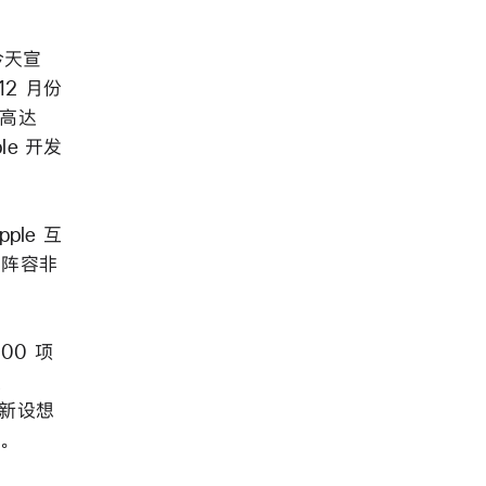
 今天宣
12 月份
数高达
le 开发
ple 互
的阵容非
00 项
、
者重新设想
。