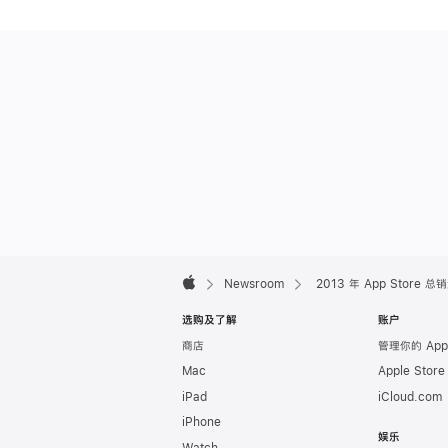
Apple
Footer

Newsroom
2013 年 App Store 
Apple
选购及了解
账户
商店
管理你的 App
Mac
Apple Stor
iPad
iCloud.com
iPhone
娱乐
Watch