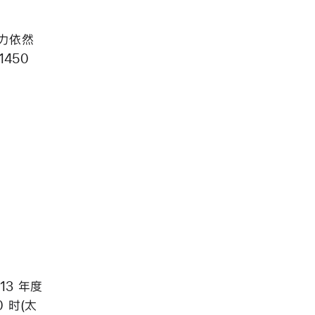
能力依然
450
13 年度
0 时(太