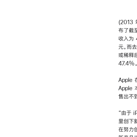
(2013
布了截至
收入为 
元。而去
或稀释后
47.4
Apple
Apple
售出不到
“由于 
里创下新
在努力