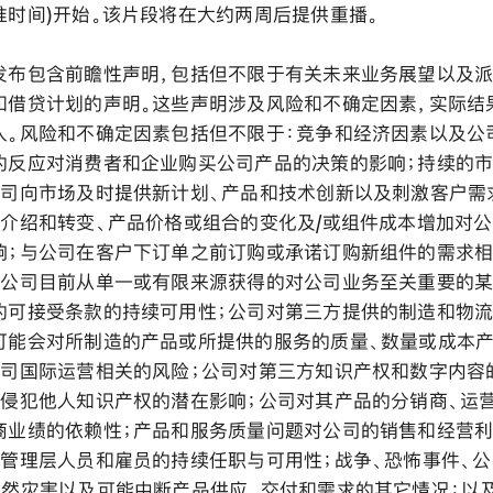
准时间)开始。该片段将在大约两周后提供重播。
发布包含前瞻性声明，包括但不限于有关未来业务展望以及派
和借贷计划的声明。这些声明涉及风险和不确定因素，实际结
入。风险和不确定因素包括但不限于：竞争和经济因素以及公
的反应对消费者和企业购买公司产品的决策的影响；持续的
公司向市场及时提供新计划、产品和技术创新以及刺激客户需
品介绍和转变、产品价格或组合的变化及/或组件成本增加对
响；与公司在客户下订单之前订购或承诺订购新组件的需求
；公司目前从单一或有限来源获得的对公司业务至关重要的
的可接受条款的持续可用性；公司对第三方提供的制造和物
可能会对所制造的产品或所提供的服务的质量、数量或成本
公司国际运营相关的风险；公司对第三方知识产权和数字内容
司侵犯他人知识产权的潜在影响；公司对其产品的分销商、运
商业绩的依赖性；产品和服务质量问题对公司的销售和经营
要管理层人员和雇员的持续任职与可用性；战争、恐怖事件、
自然灾害以及可能中断产品供应、交付和需求的其它情况；以