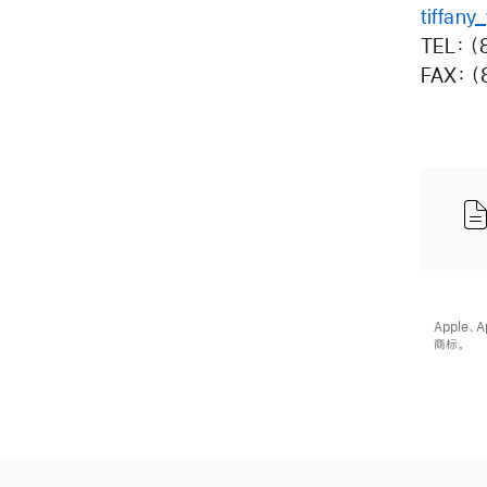
tiffan
TEL：（
FAX：（
Apple、
商标。