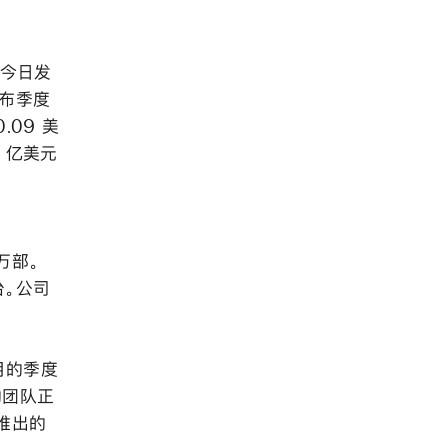
® 今日发
公布季度
.09 美
 亿美元
 万部。
万台。公司
三月的季度
们的团队正
推出的