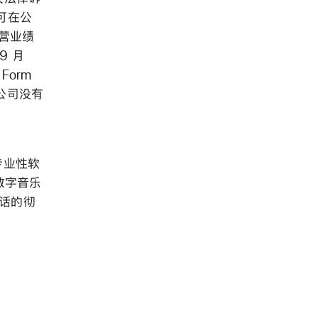
可在公
运营业绩
9 月
Form
表。公司没有
和专业性软
场数字音乐
动电话的彻