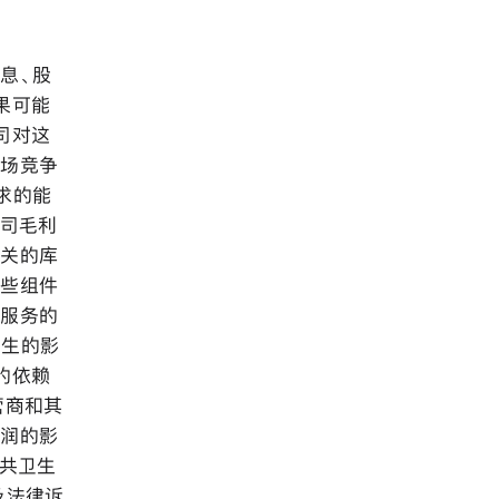
息、股
果可能
司对这
市场竞争
求的能
公司毛利
相关的库
某些组件
流服务的
产生的影
的依赖
营商和其
利润的影
公共卫生
及法律诉