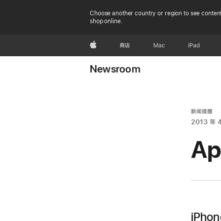
Choose another country or region to see content
shop online.
Apple
商店
Mac
iPad
Newsroom
新闻提醒
2013 年 
A
iPho