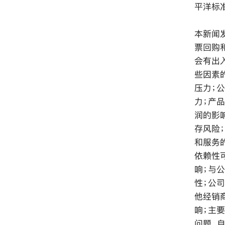
平洋标
本新闻
票回购
会有出
些因素
压力；
力；产
润的影
存风险
和服务
依赖性
响；与
性；公
他经销
响；主
问题、