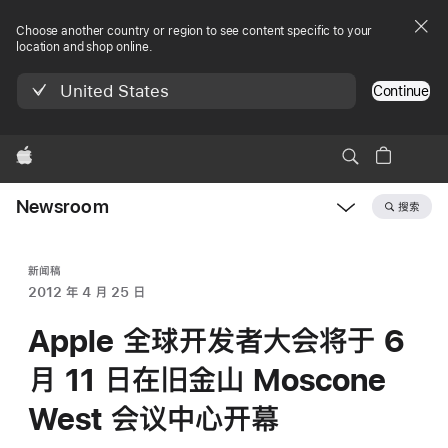
Choose another country or region to see content specific to your
location and shop online.
United States
Continue
Apple
Newsroom
搜索
Open
Newsroom
navigation
新闻稿
2012 年 4 月 25 日
Apple 全球开发者大会将于 6
月 11 日在旧金山 Moscone
West 会议中心开幕