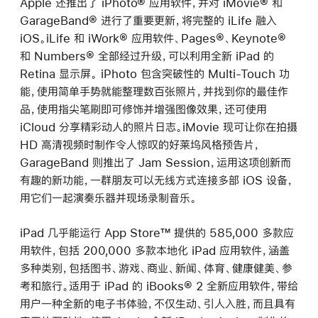
Apple 还推出了 iPhoto® 应用软件，并对 iMovie® 和
GarageBand® 进行了重要更新，将完整的 iLife 融入
iOS。iLife 和 iWork® 应用软件、Pages®、Keynote®
和 Numbers® 全部经过升级，可以利用全新 iPad 的
Retina 显示屏。 iPhoto 包含突破性的 Multi-Touch 功
能，使用简单手势就能整理数百张照片，并找到你的最佳作
品，使用指尖笔刷即可修饰并增强图像效果，还可使用
iCloud 分享精彩动人的照片日志。iMovie 现可让你在拍摄
HD 高清视频时制作令人惊叹的好莱坞风格预告片，
GarageBand 则推出了 Jam Session，运用这项创新而
有趣的新功能，一群朋友可以无线方式连接多部 iOS 设备，
用它们一起演奏乐器并现场录制音乐。
iPad 几乎能运行 App Store™ 提供的 585,000 多款应
用软件，包括 200,000 多款本地化 iPad 应用软件，涵盖
多种类别，包括图书、游戏、商业、新闻、体育、健康健美、参
考和旅行。适用于 iPad 的 iBooks® 2 全新应用软件，带给
用户一种全新的电子书体验，不仅生动、引人入胜，而且具有