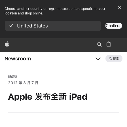
Choose another country or region to see content specific to your
location and shop online.
United States
Continue
Apple
Newsroom
搜索
Open
Newsroom
navigation
新闻稿
2012 年 3 月 7 日
Apple 发布全新 iPad