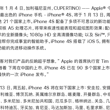
 年 1 月 4 日，加利福尼亚州，CUPERTINO）—— Apple®
出色的 iPhone 手机 - iPhone® 4S，将于 1 月 13 日
 21 个国家上市。iPhone 4S 配备了多项不可思议的新功
e 双核 A5 处理芯片，将带来疾速性能表现和超炫图形效果；
的全新摄像头; 1080p HD 全高清摄像功能; 以及 Siri™
帮你完成事宜的智能助手。iPhone 4S 搭载了 iOS 5，拥有
功能的先进移动操作系统。
客对我们产品的反响超乎想象，” Apple 的首席执行官 Tim 
随着 下周在中国的上市，iPhone 4S 已在 90 多个国家上
快的一次 iPhone 发布。”
月 13 日，周五起，iPhone 4S 将在如下国家上市：安圭拉、
玻利维亚、博茨瓦纳、英属维尔京群岛、喀麦隆、开曼群岛、中
国、多米尼加、多米尼加共和国、厄瓜多尔、格林纳达、关岛、几
、科特迪瓦、牙买加、肯尼亚、马达加斯加、马里、毛里求斯、尼