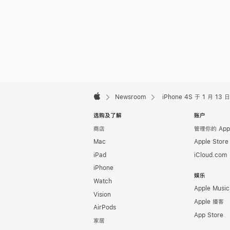
Apple
Footer

Newsroom
iPhone 4S 于 1 月 13
Apple
选购及了解
账户
商店
管理你的 App
Mac
Apple Stor
iPad
iCloud.com
iPhone
娱乐
Watch
Apple Music
Vision
Apple 播客
AirPods
App Store
家居