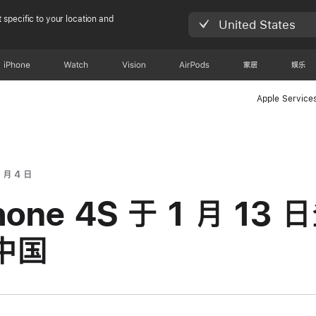
 specific to your location and
United States
iPhone
Watch
Vision
AirPods
家居
娱乐
Apple Service
 月 4 日
hone 4S 于 1 月 13 
中国