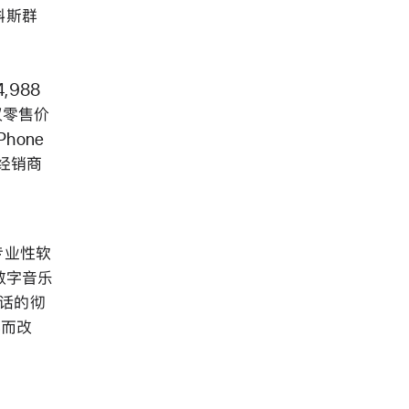
科斯群
,988
建议零售价
Phone
权经销商
和专业性软
场数字音乐
动电话的彻
此而改