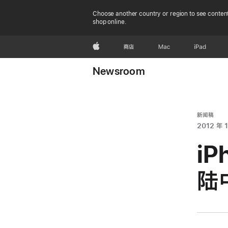
Choose another country or region to see content
shop online.
Apple
商店
Mac
iPad
Newsroom
新闻稿
2012 年 1
iP
陆