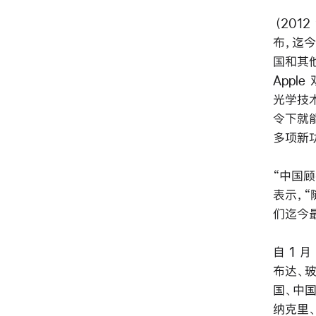
（2012
布，迄今最
国和其他
Appl
光学技术
令下就能
多项新
“中国顾
表示，“
们迄今最
自 1 
布达、
国、中
纳克里