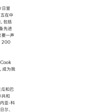
 今日宣
，周五在中
能，包括
配备先进
，只要一声
 200
Cook
市，成为我
安提瓜和巴
非共和
内亚-科
日尔、