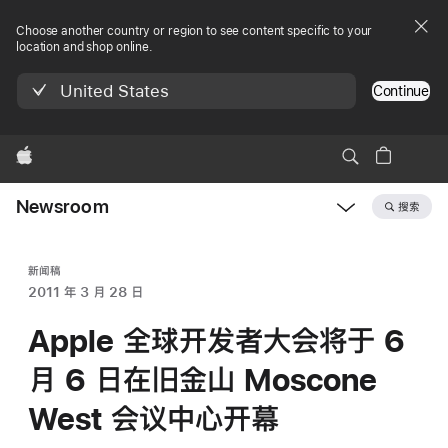
Choose another country or region to see content specific to your
location and shop online.
United States
Continue
Apple
Newsroom
搜索
Open
Newsroom
navigation
新闻稿
2011 年 3 月 28 日
Apple 全球开发者大会将于 6
月 6 日在旧金山 Moscone
West 会议中心开幕