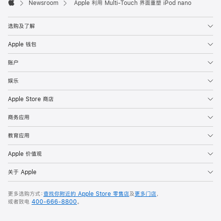
Footer

Newsroom
Apple 利用 Multi-Touch 界面重塑 iPod nano
Apple
选购及了解
Apple 钱包
账户
娱乐
Apple Store 商店
商务应用
教育应用
Apple 价值观
关于 Apple
更多选购方式：
查找你附近的 Apple Store 零售店
及
更多门店
，
或者致电
400-666-8800
。