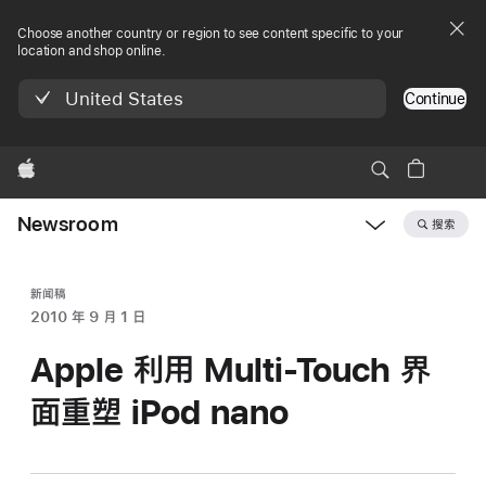
Choose another country or region to see content specific to your
location and shop online.
United States
Continue
Apple
Newsroom
搜索
Open
Newsroom
navigation
新闻稿
2010 年 9 月 1 日
Apple 利用 Multi-Touch 界
面重塑 iPod nano