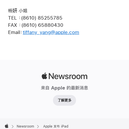
杨妍 小姐
TEL ：(8610) 85255785
FAX ：(8610) 65880430
Email：
tiffany_yang@apple.com
Apple
Newsroom
来自 Apple 的最新消息
了解更多
Apple
Footer

Newsroom
Apple 发布 iPad