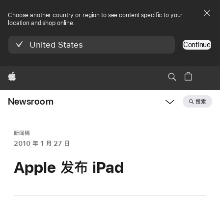
Choose another country or region to see content specific to your
location and shop online.
United States
Continue
Apple
Newsroom
搜索
Open
Newsroom
navigation
新闻稿
2010 年 1 月 27 日
Apple 发布 iPad