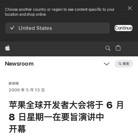
Choose another country or region to see content specific to your
location and shop online.
United States
Continue
Apple
Newsroom
搜索
Open
Newsroom
navigation
新闻稿
2009 年 5 月 13 日
苹果全球开发者大会将于 6 月
8 日星期一在要旨演讲中
开幕