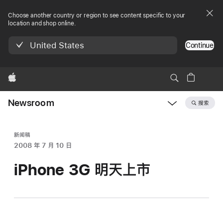
Choose another country or region to see content specific to your
location and shop online.
United States
Continue
Apple
Newsroom
搜索
Open
Newsroom
navigation
新闻稿
2008 年 7 月 10 日
iPhone 3G 明天上市