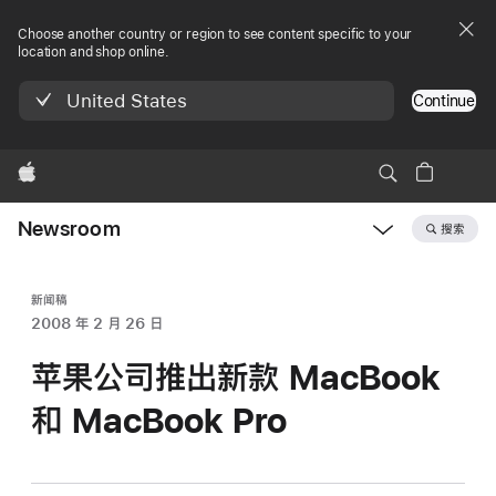
Choose another country or region to see content specific to your
location and shop online.
United States
Continue
Apple
Newsroom
搜索
Open
Newsroom
navigation
新闻稿
2008 年 2 月 26 日
苹果公司推出新款 MacBook
和 MacBook Pro