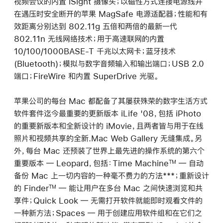
视频会议的内置 iSight 摄像头；以磁性方式连接电源线并
在遇压时安全断开的苹果 MagSafe 电源适配器；性能和有
效距离分别达到 802.11g 五倍和两倍的最新一代
802.11n 无线网络技术；用于高速联网的内置
10/100/1000BASE-T 千兆以太网卡；蓝牙技术
(Bluetooth)；模拟与数字音频输入和输出端口；USB 2.0
端口；FireWire 和内置 SuperDrive 光驱。
苹果公司的每台 Mac 都配备了其屡获殊荣的数字生活方式
软件套件迄今最重要的更新版本 iLife '08，包括 iPhoto
的重要新版本和全新设计的 iMovie，且两者皆与用于在线
照片和视频共享的全新.Mac Web Gallery 无缝集成。另
外，每台 Mac 还预装了世界上最先进的操作系统的第六个
重要版本 ― Leopard，包括：Time Machine
― 自动
TM
备份 Mac 上一切内容的一种毫不费力的方法***；重新设计
的 Finder
― 能让用户在多台 Mac 之间快速浏览和共
TM
享件；Quick Look ― 无需打开软件就能即时观看文件的
一种新方法；Spaces ― 用于创建应用软件组和在它们之