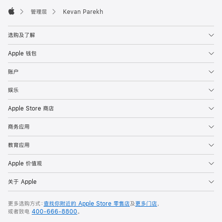
Apple
Footer

管理层
Kevan Parekh
Apple
选购及了解
Apple 钱包
账户
娱乐
Apple Store 商店
商务应用
教育应用
Apple 价值观
关于 Apple
更多选购方式：
查找你附近的 Apple Store 零售店
及
更多门店
，
或者致电
400-666-8800
。