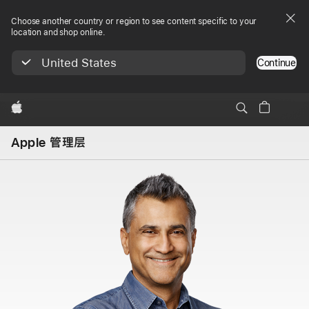
Choose another country or region to see content specific to your
location and shop online.
United States
Continue
Apple
Apple 管理层