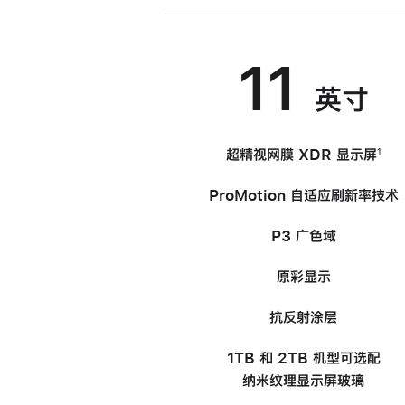
11
英寸
超精视网膜
XDR
显示屏
1
ProMotion 自适应
刷新率
技术
P3 广色域
原彩显示
抗反射涂层
1TB 和 2TB 机型
可选配
纳米纹理
显示屏玻璃