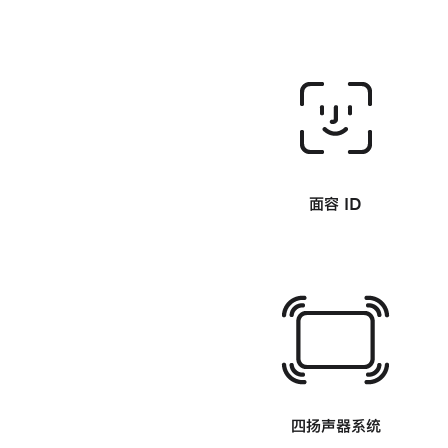
-
面容 ID
-
四扬声器系统