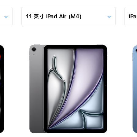
进
进
一
一
步
步
了
了
解
解
11
iPad
英
(A16)
寸
iPad
Air
(M4)