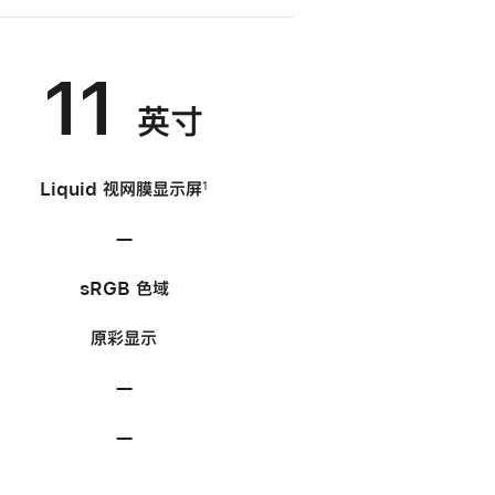
11
英寸
Liquid 视网膜
显示屏
1
—
不
适
sRGB 色域
用
原彩显示
—
不
适
—
不
用
适
用