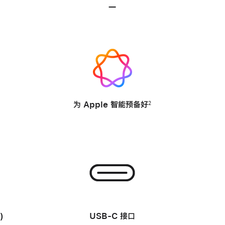
—
不
适
用
-
为 Apple 智能
预备好
2
-
)
USB-C 接口