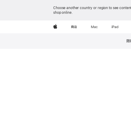
Choose another country or region to see content
shop online.
Apple
商店
Mac
iPad
限