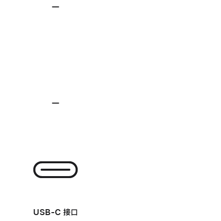
—
不
适
用
—
不
适
用
-
USB-C 接口