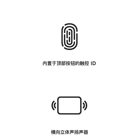
-
内置于顶部按钮的
触控 ID
-
横向立体声扬声器