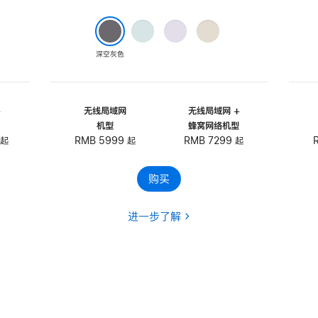
蓝
紫
星
色
色
光
色
深空灰色
+
无线局域网
无线局域网 +
型
机型
蜂窝网络机型
 起
RMB 5999 起
RMB 7299 起
购买
进一步了解