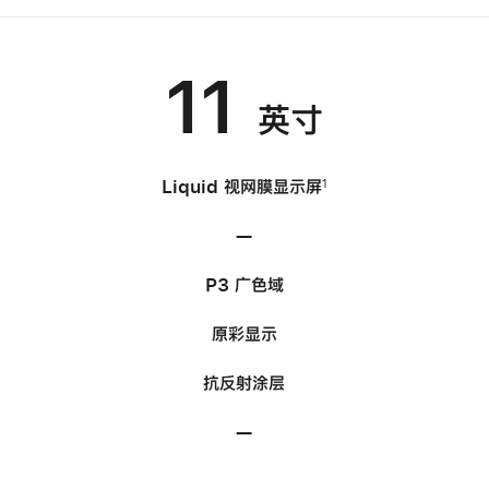
11
英寸
Liquid 视网膜
显示屏
1
—
不
适
P3 广色域
用
原彩显示
抗反射涂层
—
不
适
用