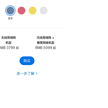
粉
黄
银
色
色
色
蓝色
无线局域网
无线局域网 +
机型
蜂窝网络机型
RMB 3799 起
RMB 5099 起
购买
进一步了解