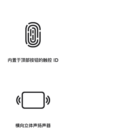
-
内置于顶部按钮的
触控 ID
-
横向立体声扬声器