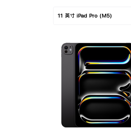
下
11
11
拉
英
英
菜
寸
寸
单
iPad
iPad
Pro
Air
外
进
(M5)
(M4)
观
一
iPad
步
(A16)
了
解
11
英
寸
iPad
Pro
(M5)