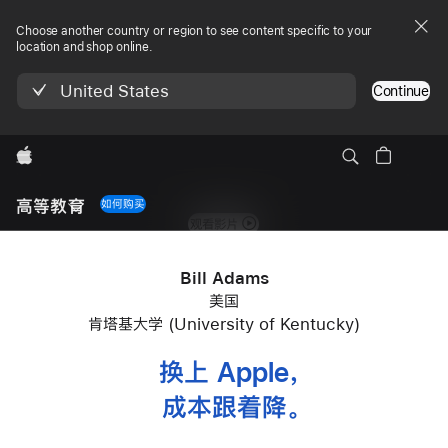
Choose another country or region to see content specific to your
location and shop online.
United States
Continue
Apple
Local
Nav
高等教育
如何购买
Open
观看影片
Menu
Bill Adams
美国
肯塔基大学 (University of Kentucky)
换上 Apple
，
成本跟着降
。