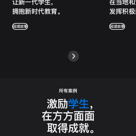
让新一代学生，
在当地和
拥抱新时代教育。
发挥
积极
阅读故事
阅读故事
所有案例
激励
学生
，
在方方面面
取得成就
。