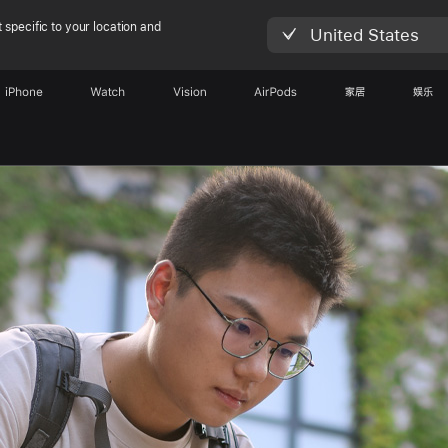
 specific to your location and
United States
iPhone
Watch
Vision
AirPods
家居
娱乐