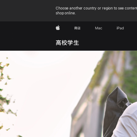
Choose another country or region to see content
shop online.
Apple
商店
Mac
iPad
高校学生