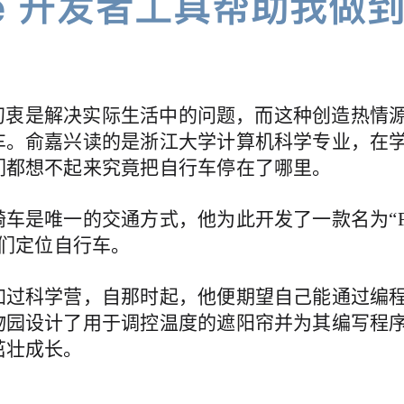
科
le 开发者工具帮助我做
学
 的初衷是解决实际生活中的问题，而这种创造热情
车。俞嘉兴读的是浙江大学计算机科学专业，在
们都想不起来究竟把自行车停在了哪里。
是唯一的交通方式，他为此开发了一款名为“Find 
学们定位自行车。
加过科学营，自那时起，他便期望自己能通过编
物园设计了用于调控温度的遮阳帘并为其编写程
茁壮成长。