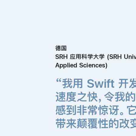
德国
SRH 应用科学大学 (SRH Univer
Applied Sciences)
“我用 Swift 
速度
之快，令我
感到
非常
惊讶。
带来
颠覆性
的
改