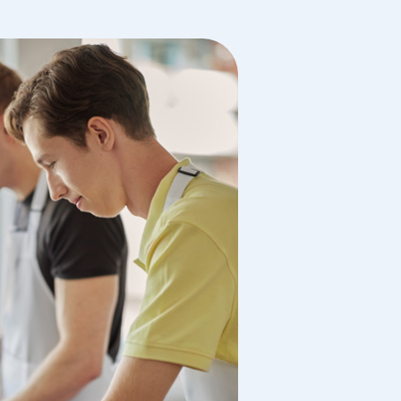
泰国
清迈大学 (Chi
“我想
来寻
方法。
Gam Pree