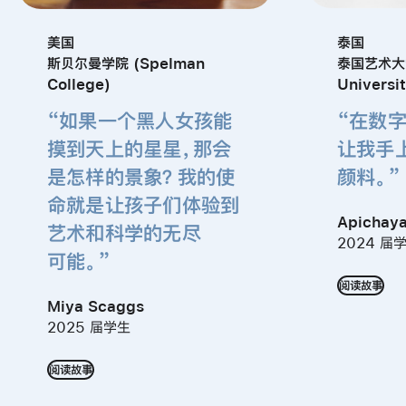
美国
泰国
斯贝尔曼学院 (Spelman
泰国艺术大学 
College)
Universi
“如果一个黑人女孩能
“在数字
摸到天上的星星，那会
让我
手
是怎样的景象？
我的
使
颜料。”
命就是让孩子们体验到
Apichaya
艺术和科学的无尽
2024 届
可能。”
阅读故事
Miya Scaggs
2025 届学生
阅读故事