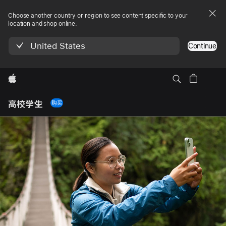
Choose another country or region to see content specific to your
location and shop online.
United States
Continue
Apple
Local
Nav
高校学生
购买
Open
Menu