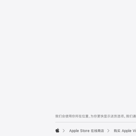
网
脚
注
页
我们会使用你所在位置，为你更快显示送货选项。我们通过你
页
脚
Apple Store 在线商店
购买 Apple Vi
Apple