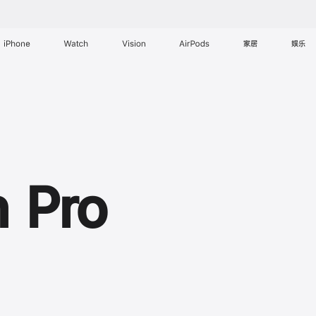
iPhone
Watch
Vision
AirPods
家居
娱乐
n Pro