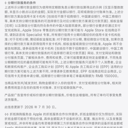
脚
◊
分期付款服务的条件
注
上述所示分期付款金额仅为使用特定期数免息分期付款估算得出的示例 (仅显示整数数
额，未显示小数点以后的金额)，实际支付金额以银行、花呗或微信分付账单为准。上述分
期付款方案由信用卡发卡机构 (包括但不限于招商银行、中国建设银行、中国工商银行
等，具体支持分期付款服务的可选择银行及对应分期付款方案请见付款页面)、蚂蚁金服
(花呗) 以及微信分付面向符合条件的中国大陆居民提供。部分银行会要求你通过支付
宝完成购买。Apple Store 零售店的分期付款方案可能与 Apple Store 在线商店不
同，请到店咨询 Specialist 专家。所有银行信用卡分期均需经你的信用卡发卡机构批
准；对于花呗分期，需经蚂蚁金服批准；对于微信分付分期，需经微信分付批准。如果你选
择的分期付款方案未获得信用卡发卡机构、蚂蚁金服或微信分付的批准，Apple 将不会
被告知原因。请参阅信用卡发卡机构 (包括但不限于招商银行、中国建设银行、中国工商
银行等，具体支持分期付款服务的可选择银行请见付款页面) 网站、支付宝网站和微信
分付服务页面，了解相关条件、费用和收费。订单可能需要满足特定金额要求，不同免息
分期期数对应的最低限额可能有所不同。上述分期付款服务只适用于个人消费者。企业
和教育机构客户、企业员工购买计划 (EPP) 和 Apple 员工购买计划 (EPP) 适用的分
期付款方案可能与上述方案不同，详情请参见教育商店、EPP 在线商店和企业商店。公
司信用卡无资格申请分期。招商银行分期付款单笔订单最高限额为 RMB 150000。
当商品有货并/或发货时，购物金额将计入你的信用卡、支付宝或微信分付账单。相关财
务费用将显示在你的信用卡对账单、支付宝或微信账户中。
产品按广告宣传价或标价提供分期付款服务。价格包含增值税。所有订单均可享受免费
送货服务。
此信息更新于 2026 年 7 月 30 日。
脚
◊◊ 折抵换购服务由 Apple 的折抵服务合作伙伴提供。折抵金额报价仅为预估价，实际
注
折抵金额可能低于预估价值，具体金额取决于设备的状况、配置、推出年份，以及发售国
家或地区。并非所有设备均有资格获得第三方折抵服务合作伙伴提供的设备折抵金额或