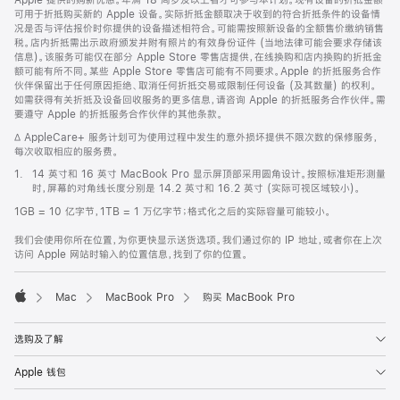
Apple 提供的购新优惠。年满 18 周岁及以上者才可参与本计划。现有设备的折抵金额
可用于折抵购买新的 Apple 设备。实际折抵金额取决于收到的符合折抵条件的设备情
况是否与评估报价时你提供的设备描述相符合。可能需按照新设备的全额售价缴纳销售
税。店内折抵需出示政府颁发并附有照片的有效身份证件 (当地法律可能会要求存储该
信息)。该服务可能仅在部分 Apple Store 零售店提供，在线换购和店内换购的折抵金
额可能有所不同。某些 Apple Store 零售店可能有不同要求。Apple 的折抵服务合作
伙伴保留出于任何原因拒绝、取消任何折抵交易或限制任何设备 (及其数量) 的权利。
如需获得有关折抵及设备回收服务的更多信息，请咨询 Apple 的折抵服务合作伙伴。需
要遵守 Apple 的折抵服务合作伙伴的其他条款。
脚
∆ AppleCare+ 服务计划可为使用过程中发生的意外损坏提供不限次数的保修服务，
注
每次收取相应的服务费。
脚
1.
14 英寸和 16 英寸 MacBook Pro 显示屏顶部采用圆角设计。按照标准矩形测量
注
时，屏幕的对角线长度分别是 14.2 英寸和 16.2 英寸 (实际可视区域较小)。
1GB = 10 亿字节，1TB = 1 万亿字节；格式化之后的实际容量可能较小。
我们会使用你所在位置，为你更快显示送货选项。我们通过你的 IP 地址，或者你在上次
访问 Apple 网站时输入的位置信息，找到了你的位置。
Mac
MacBook Pro
购买 MacBook Pro
Apple
选购及了解
Apple 钱包