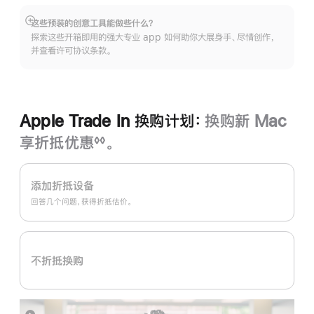
这些预装的创意工具能做些什么？
展
探索这些开箱即用的强大专业 app 如何助你大展身手、尽情创作，
开
并查看许可协议条款。
Apple Trade In 换购计划：
换购新 Mac
享折抵优惠
。
◊◊
脚
Apple
注
Trade
添加折抵设备
In
回答几个问题，获得折抵估价。
换
购
计
不折抵换购
划：