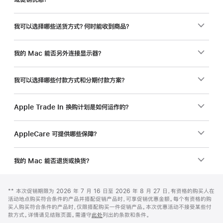
我可以选择哪些送货方式？何时能收到商品？
我的 Mac 能否另外连接显示器？
我可以选择哪些付款方式和分期付款方案？
Apple Trade In 换购计划是如何运作的？
AppleCare 可提供哪些保障？
我的 Mac 能否退货或换货？
网
脚
脚
** 本次促销期限为 2026 年 7 月 16 日至 2026 年 8 月 27 日，有资格的购买人在
注
页
注
活动地点购买符合条件的产品并搭配促销产品时，可享促销优惠金额。每个有资格的购
页
买人购买符合条件的产品时，仅限搭配购买一件促销产品。本次优惠活动不接受某些付
款方式。详情请见结账页面。需遵守
此处
列出的条款和条件。
脚