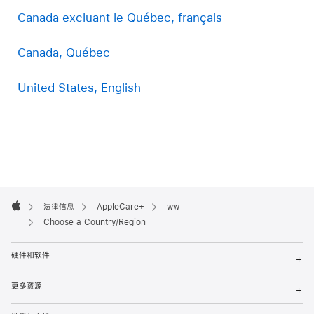
Canada excluant le Québec, français
Canada, Québec
United States, English
Apple
Footer

法律信息
AppleCare+
ww
Apple
Choose a Country/Region
硬件和软件
+
更多资源
+