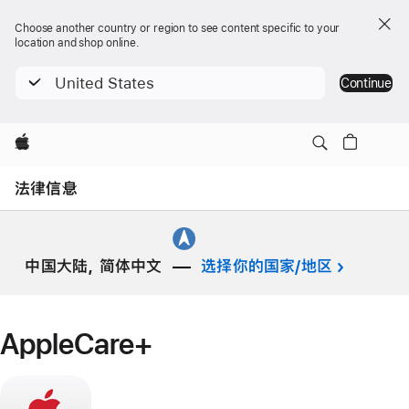
Choose another country or region to see content specific to your
location and shop online.
United States
Continue
Apple
Open
Menu
法律信息
中国大陆, 简体中文
选择你的国家/地区
AppleCare+