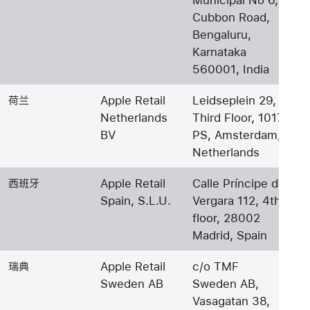
Cubbon Road,
Bengaluru,
Karnataka
560001, India
荷兰
Apple Retail
Leidseplein 29,
Netherlands
Third Floor, 1017
BV
PS, Amsterdam,
Netherlands
西班牙
Apple Retail
Calle Príncipe de
Spain, S.L.U.
Vergara 112, 4th
floor, 28002
Madrid, Spain
瑞典
Apple Retail
c/o TMF
Sweden AB
Sweden AB,
Vasagatan 38,