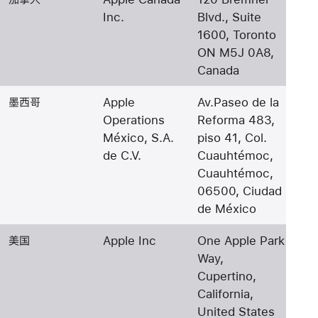
Inc.
Blvd., Suite
1600, Toronto
ON M5J 0A8,
Canada
墨西哥
Apple
Av.Paseo de la
Operations
Reforma 483,
México, S.A.
piso 41, Col.
de C.V.
Cuauhtémoc,
Cuauhtémoc,
06500, Ciudad
de México
美国
Apple Inc
One Apple Park
Way,
Cupertino,
California,
United States