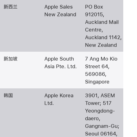
新西兰
Apple Sales
PO Box
New Zealand
912015,
Auckland Mail
Centre,
Auckland 1142,
New Zealand
新加坡
Apple South
7 Ang Mo Kio
Asia Pte. Ltd.
Street 64,
569086,
Singapore
韩国
Apple Korea
3901, ASEM
Ltd.
Tower; 517
Yeongdong-
daero,
Gangnam-Gu;
Seoul 06164,