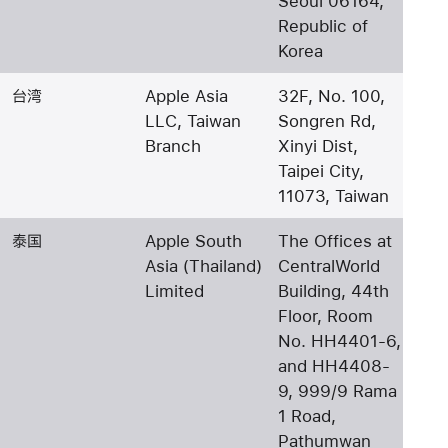
Seoul 06164,
Republic of
Korea
台湾
Apple Asia
32F, No. 100,
LLC, Taiwan
Songren Rd,
Branch
Xinyi Dist,
Taipei City,
11073, Taiwan
泰国
Apple South
The Offices at
Asia (Thailand)
CentralWorld
Limited
Building, 44th
Floor, Room
No. HH4401-6,
and HH4408-
9, 999/9 Rama
1 Road,
Pathumwan