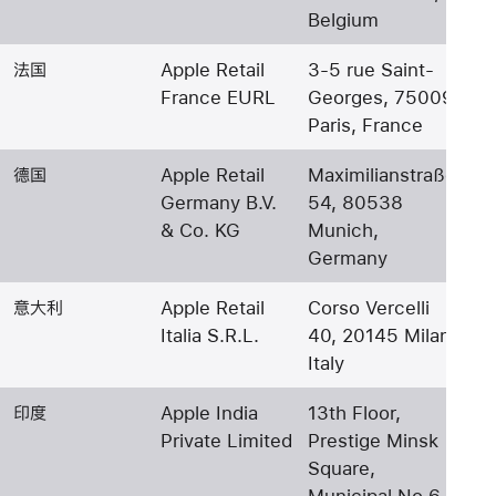
Belgium
法国
Apple Retail
3-5 rue Saint-
France EURL
Georges, 75009
Paris, France
德国
Apple Retail
Maximilianstraße
Germany B.V.
54, 80538
& Co. KG
Munich,
Germany
意大利
Apple Retail
Corso Vercelli
Italia S.R.L.
40, 20145 Milan,
Italy
印度
Apple India
13th Floor,
Private Limited
Prestige Minsk
Square,
Municipal No 6,