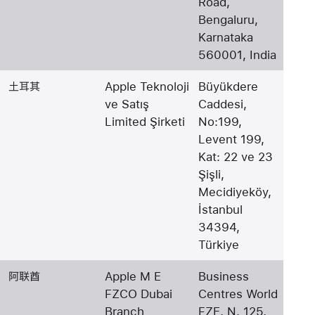
Road,
Bengaluru,
Karnataka
560001, India
土耳其
Apple Teknoloji
Büyükdere
ve Satış
Caddesi,
Limited Şirketi
No:199,
Levent 199,
Kat: 22 ve 23
Şişli,
Mecidiyeköy,
İstanbul
34394,
Türkiye
阿联酋
Apple M E
Business
FZCO Dubai
Centres World
Branch
FZE, N. 125,