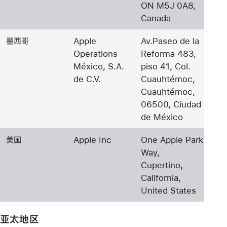
ON M5J 0A8,
Canada
墨西哥
Apple
Av.Paseo de la
Operations
Reforma 483,
México, S.A.
piso 41, Col.
de C.V.
Cuauhtémoc,
Cuauhtémoc,
06500, Ciudad
de México
美国
Apple Inc
One Apple Park
Way,
Cupertino,
California,
United States
亚太地区