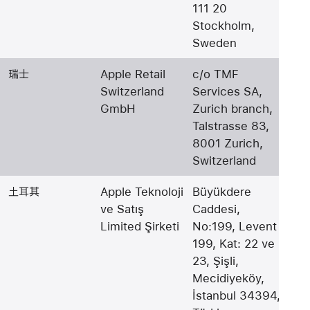
111 20
Stockholm,
Sweden
瑞士
Apple Retail
c/o TMF
Switzerland
Services SA,
GmbH
Zurich branch,
Talstrasse 83,
8001 Zurich,
Switzerland
土耳其
Apple Teknoloji
Büyükdere
ve Satış
Caddesi,
Limited Şirketi
No:199, Levent
199, Kat: 22 ve
23, Şişli,
Mecidiyeköy,
İstanbul 34394,