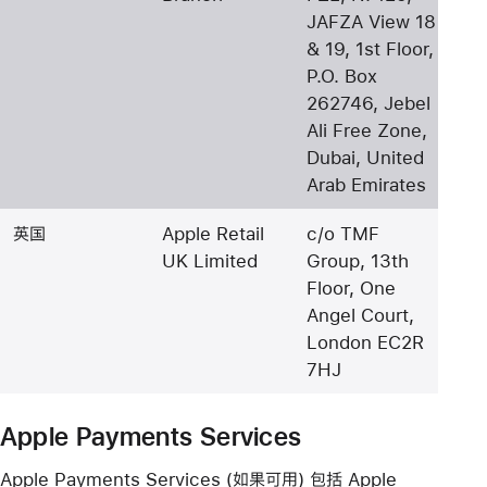
JAFZA View 18
& 19, 1st Floor,
P.O. Box
262746, Jebel
Ali Free Zone,
Dubai, United
Arab Emirates
英国
Apple Retail
c/o TMF
UK Limited
Group, 13th
Floor, One
Angel Court,
London EC2R
7HJ
Apple Payments Services
Apple Payments Services (如果可用) 包括 Apple