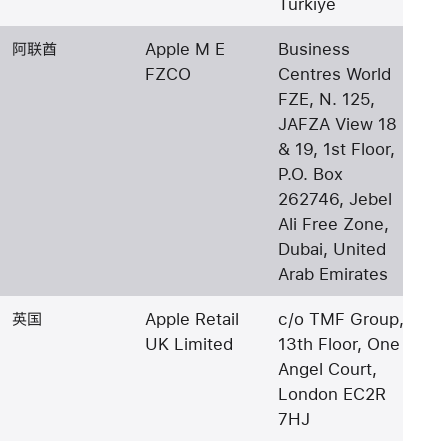
Türkiye
阿联酋
Apple M E
Business
FZCO
Centres World
FZE, N. 125,
JAFZA View 18
& 19, 1st Floor,
P.O. Box
262746, Jebel
Ali Free Zone,
Dubai, United
Arab Emirates
英国
Apple Retail
c/o TMF Group,
UK Limited
13th Floor, One
Angel Court,
London EC2R
7HJ