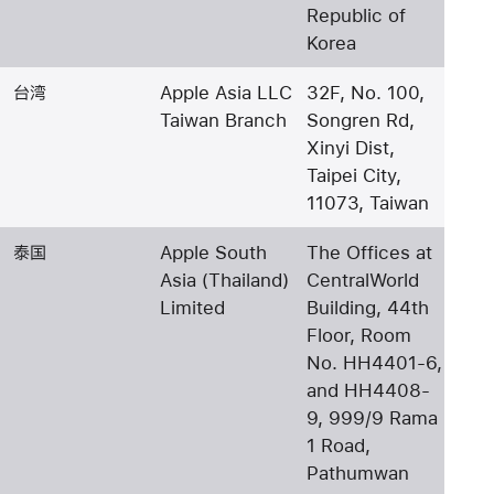
Republic of
Korea
台湾
Apple Asia LLC
32F, No. 100,
Taiwan Branch
Songren Rd,
Xinyi Dist,
Taipei City,
11073, Taiwan
泰国
Apple South
The Offices at
Asia (Thailand)
CentralWorld
Limited
Building, 44th
Floor, Room
No. HH4401-6,
and HH4408-
9, 999/9 Rama
1 Road,
Pathumwan