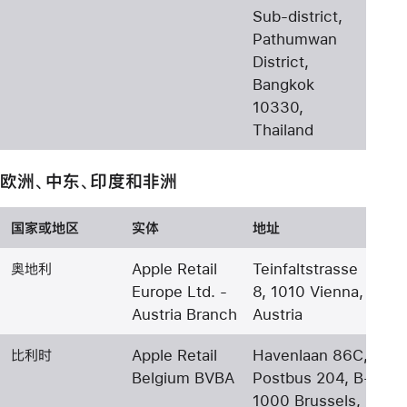
Sub-district,
Pathumwan
District,
Bangkok
10330,
Thailand
欧洲、中东、印度和非洲
国家或地区
实体
地址
奥地利
Apple Retail
Teinfaltstrasse
Europe Ltd. -
8, 1010 Vienna,
Austria Branch
Austria
比利时
Apple Retail
Havenlaan 86C,
Belgium BVBA
Postbus 204, B-
1000 Brussels,