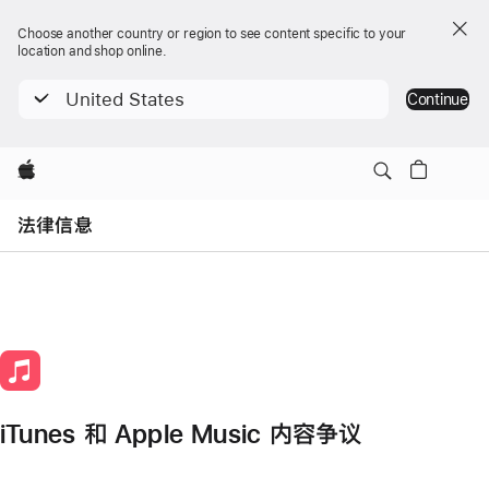
Choose another country or region to see content specific to your
location and shop online.
United States
Continue
Apple
Open
Menu
法律信息
iTunes 和 Apple Music 内容争议