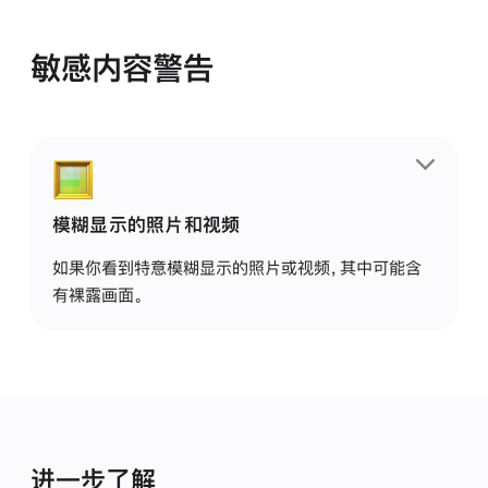
敏感内容警告
模糊显示的照片和视频
。
如果你看到特意模糊显示的照片或视频，其中可能含
有裸露画面。
当敏感内容警告功能开启时，如果收到可能含有裸露
画面的照片或视频，你的设备会在特定的 Apple app
中将其模糊显示。Apple 无法查看或访问这些照片和
视频。是否打开或发送这些内容，由你自行决定。
在打开模糊显示的照片或视频前：
进一步了解