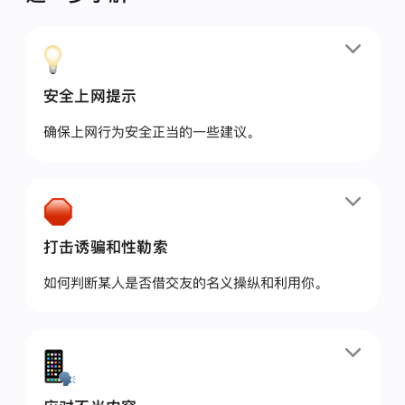
问问自己：“我认识并信任这个人吗？我真的想打开
这张图片吗？”如果不，建议将其删除。
在发送裸露照片或视频前：
安全上网提示
问问自己：“是否有人逼迫我分享？”如果是，请记
确保上网行为安全正当的一些建议。
住，你不必发送此类内容。
请谨记：
安全上网：
切勿分享他人裸露或私密的照片。这不仅违背了别
与现实中不认识的人在网上互动时，要谨慎小心。
人的信任，在某些司法管辖区还可能面临法律后
他们所说的可能与真实情况不符。
打击诱骗和性勒索
。
果。
与网上认识的人线下约见，要谨慎行事。他们所说
今天你信任某人，不代表将来会一直如此。
的可能与真实情况不符。
如何判断某人是否借交友的名义操纵和利用你。
如果你对自己的照片或视频失去掌控，相关人员和
在分享自己、家人和朋友的个人信息之前，要三思。
资源可为你提供帮助。
如果有人对你进行性骚扰或索要裸露照片和视频，
性勒索往往从诱骗开始。
你可以保存证据、举报内容、屏蔽或静音该账号，并
进一步了解
敏感内容警告
。
诱骗
联系受害者援助组织或执法部门寻求帮助。
使用高强度并且独特的密码，不要分享给他人。尽
想要利用你的人，可能会先试图获取你的信任，这个过