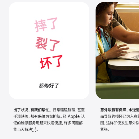
出了状况，有我们帮忙。
日常磕磕碰碰，甚至
意外泼溅有保障，水逆退
手滑跌落，都有保障为你护航。经 Apple 认
而导致的损坏已纳入意
证的维修服务用起来快速便捷，许多问题都
围，这样即使发生意外
能当天
解决
4
5
。
紧张。
、