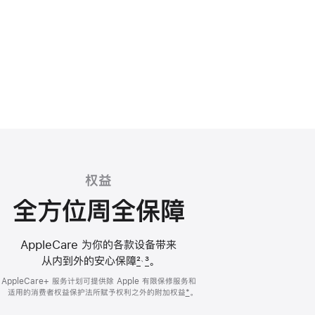
权益
全方位周全保障
AppleCare 为你的各款设备带来
从内到外的安心
保障
2
3
。
、
AppleCare+ 服务计划可提供除 Apple 有限保修服务和
适用的
消费者权益保护法所赋予权利之外的
附加权益
*
。