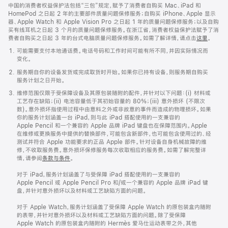
中国的消费者权益保护法包括“三包”规定，赋予了消费者自购买 Mac、iPad 和
HomePod 之日起 2 年的主要部件质量问题保修服务；自购买 iPhone、Apple 显示
器、Apple Watch 和 Apple Vision Pro 之日起 1 年的质量问题保修服务；以及自购
买有线耳机之日起 3 个月的质量问题保修服务。在浙江省，消费者权益保护法赋予了消
费者自购买之日起 3 年的台式电脑质量问题保修服务。如需了解详情，请点击
这里
。
可能需要支付本地通话费。电话号码和工作时间可能有所不同，并因实际情况而
变化。
服务期自你的设备发货或完成取货时开始。如果你已持有设备，则服务期自购买
服务计划之日开始。
维修范围仅限于受保障设备及其原包装随附的配件，并针对以下问题：(i) 材料或
工艺存在缺陷；(ii) 电池容量低于其初始容量的 80%；(iii) 意外损坏 (不限次
数)。意外损坏指使用过程中由意料之外或非故意的事件而造成的物理损坏。如果
你的服务计划涵盖一台 iPad，则与此 iPad 搭配使用的一支兼容的
Apple Pencil 和一个兼容的 Apple 品牌 iPad 键盘也在保障范围内。Apple
在维修或更换服务中提供的替换部件，可能包含新部件，也可能包含使用过的、经
测试并符合 Apple 功能要求的正品 Apple 部件。针对设备自身机械故障的维
修，不收取服务费。意外损坏保修服务每次收取相应的服务费。如需了解完整详
情，请参阅
条款与条件
。
对于 iPad，服务计划涵盖了与受保障 iPad 搭配使用的一支兼容的
Apple Pencil 或 Apple Pencil Pro 和/或一个兼容的 Apple 品牌 iPad 键
盘，并针对意外损坏以及材料或工艺缺陷方面的问题。
对于 Apple Watch，服务计划涵盖了受保障 Apple Watch 的原包装盒内随附
的表带，并针对意外损坏以及材料或工艺缺陷方面的问题。除了受保障
Apple Watch 的原包装盒内随附的 Hermès 爱马仕运‍动表带之外，其他