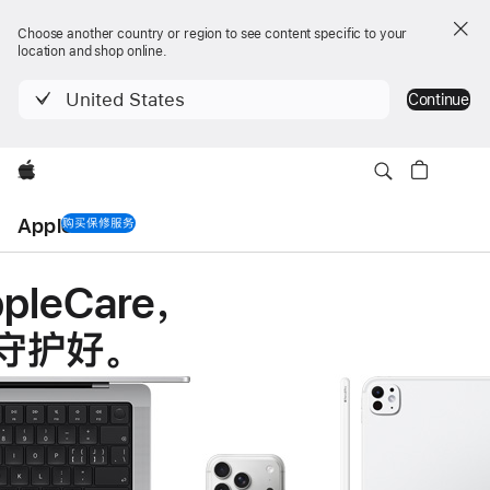
Choose another country or region to see content specific to your
location and shop online.
United States
Continue
Apple
AppleCare
购买保修服务
AppleCare
pleCare
，
守护好
。