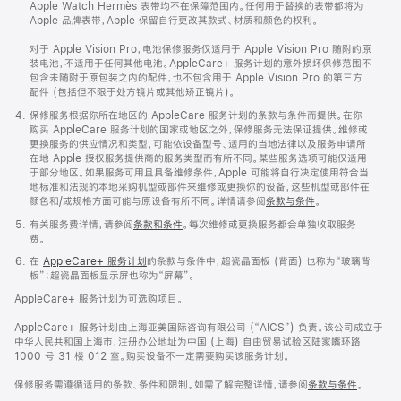
Apple Watch Hermès 表带均不在保障范围内。任何用于替换的表带都将为
Apple 品牌表带，Apple 保留自行更改其款式、材质和颜色的权利。
对于 Apple Vision Pro，电池保修服务仅适用于 Apple Vision Pro 随附的原
装电池，不适用于任何其他电池。AppleCare+ 服务计划的意外损坏保修范围不
包含未随附于原包装之内的配件，也不包含用于 Apple Vision Pro 的第三方
配件 (包括但不限于处方镜片或其他矫正镜片)。
保修服务根据你所在地区的 AppleCare 服务计划的条款与条件而提供。在你
购买 AppleCare 服务计划的国家或地区之外，保修服务无法保证提供。维修或
更换服务的供应情况和类型，可能依设备型号、适用的当地法律以及服务申请所
在地 Apple 授权服务提供商的服务类型而有所不同。某些服务选项可能仅适用
于部分地区。如果服务可用且具备维修条件，Apple 可能将自行决定使用符合当
地标准和法规的本地采购机型或部件来维修或更换你的设备，这些机型或部件在
颜色和/或规格方面可能与原设备有所不同。详情请参阅
条款与条件
。
有关服务费详情，请参阅
条款和条件
。每次维修或更换服务都会单独收取服务
费。
在
AppleCare+ 服务计划
的条款与条件中，超瓷晶面板 (背面) 也称为“玻璃背
板”；超瓷晶面板显示屏也称为“屏幕”。
AppleCare+ 服务计划为可选购项目。
AppleCare+ 服务计划由上海亚美国际咨询有限公司 (“AICS”) 负责。该公司成立于
中华人民共和国上海市，注册办公地址为中国 (上海) 自由贸易试验区陆家嘴环路
1000 号 31 楼 012 室。购买设备不一定需要购买该服务计划。
保修服务需遵循适用的条款、条件和限制。如需了解完整详情，请参阅
条款与条件
。