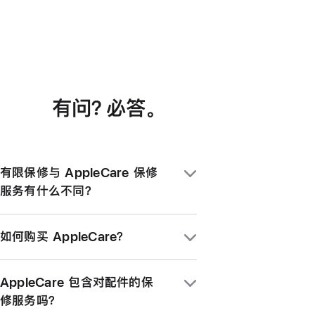
有问？必答
。
有限保修与 AppleCare 保修
服务有什么不同？
大多数 Apple 产品随附 1 年的硬件有限
如何购买 AppleCare？
保修服务。AppleCare 的一系列服务计划
则可延长该项硬件保修，还提供意外损坏保
当你通过 Apple 在店内、线上或使用
修服务、优先获得 Apple 专家帮助等额外
AppleCare 包含对配件的保
Apple Store app 购买新 Apple 产品
支持。
修服务吗？
时，可同时购买 AppleCare+ 服务计划。