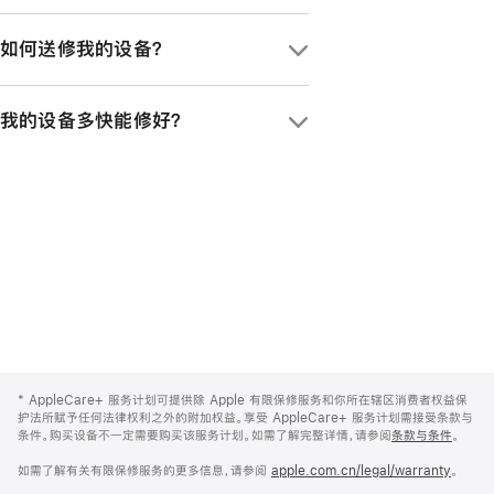
你可以在购买新 Apple 产品之日起 7 天
如果你为 iPad 购买了 AppleCare+ 服
内，通过 iPhone、iPad 或 Mac 上的设
如何送修我的设备？
务计划，所享的意外损坏保修服务就涵盖了
置或系统设置 app，或致电
一支 Apple Pencil 和一个 Apple 品牌
400-666-8800
，来购买新的服务计划；
送修设备有不同方式。你可以携设备前往
iPad 键盘。受保障产品的包装盒内随附的
或在 60 天内，前往 Apple Store 零售店
我的设备多快能修好？
Apple Store 零售店，或 5000 多家
所有连接线及电源适配器，同样也在
进行购买。
Apple 授权服务提供商处。访问
AppleCare+ 服务计划的保障范围
之内。
这取决于你的产品和维修类型。在大多数的
support.apple.com/zh-cn/repair
、下
主要都市圈，我们提供适用于 iPhone 的
载
Apple 支持 app
或拨打
当日服务。进一步了解所有可用的服务选
400-666-8800
，都可获取维修服务。
项，请访问
support.apple.com/zh-
cn/repair
。
Apple
Footer
*
AppleCare+ 服务计划可提供除 Apple 有限保修服务和你所在辖区消费者权益保
护法所赋予任何法律权利之外的附加权益。享受 AppleCare+ 服务计划需接受条款与
条件。购买设备不一定需要购买该服务计划。如需了解完整详情，请参阅
条款与条件
。
如需了解有关有限保修服务的更多信息，请参阅
apple.com.cn/legal/warranty
。