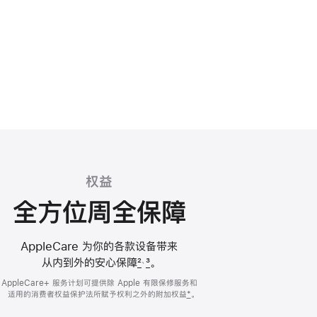
权益
全方位周全保障
AppleCare 为你的各款设备带来
从内到外的安心
保障
2
3
。
、
AppleCare+ 服务计划可提供除 Apple 有限保修服务和
适用的
消费者权益保护法所赋予权利之外的
附加权益
*
。