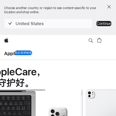
Choose another country or region to see content specific to your
location and shop online.
United States
Continue
Apple
AppleCare
购买保修服务
AppleCare
pleCare
，
守护好
。