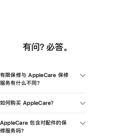
有问？必答
。
有限保修与 AppleCare 保修
服务有什么不同？
大多数 Apple 产品随附 1 年的硬件有限
如何购买 AppleCare？
保修服务。AppleCare 的一系列服务计划
则可延长该项硬件保修，还提供意外损坏保
当你通过 Apple 在店内、线上或使用
修服务、优先获得 Apple 专家帮助等额外
AppleCare 包含对配件的保
Apple Store app 购买新 Apple 产品
支持。
修服务吗？
时，可同时购买 AppleCare+ 服务计划。