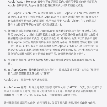
Apple Watch Hermès 表带均不在保障范围内。任何用于替换的表带都将为
Apple 品牌表带，Apple 保留自行更改其款式、材质和颜色的权利。
对于 Apple Vision Pro，电池保修服务仅适用于 Apple Vision Pro 随附的原
装电池，不适用于任何其他电池。AppleCare+ 服务计划的意外损坏保修范围不
包含未随附于原包装之内的配件，也不包含用于 Apple Vision Pro 的第三方
配件 (包括但不限于处方镜片或其他矫正镜片)。
保修服务根据你所在地区的 AppleCare 服务计划的条款与条件而提供。在你
购买 AppleCare 服务计划的国家或地区之外，保修服务无法保证提供。维修或
更换服务的供应情况和类型，可能依设备型号、适用的当地法律以及服务申请所
在地 Apple 授权服务提供商的服务类型而有所不同。某些服务选项可能仅适用
于部分地区。如果服务可用且具备维修条件，Apple 可能将自行决定使用符合当
地标准和法规的本地采购机型或部件来维修或更换你的设备，这些机型或部件在
颜色和/或规格方面可能与原设备有所不同。详情请参阅
条款与条件
。
有关服务费详情，请参阅
条款和条件
。每次维修或更换服务都会单独收取服务
费。
在
AppleCare+ 服务计划
的条款与条件中，超瓷晶面板 (背面) 也称为“玻璃背
板”；超瓷晶面板显示屏也称为“屏幕”。
AppleCare+ 服务计划为可选购项目。
AppleCare+ 服务计划由上海亚美国际咨询有限公司 (“AICS”) 负责。该公司成立于
中华人民共和国上海市，注册办公地址为中国 (上海) 自由贸易试验区陆家嘴环路
1000 号 31 楼 012 室。购买设备不一定需要购买该服务计划。
保修服务需遵循适用的条款、条件和限制。如需了解完整详情，请参阅
条款与条件
。