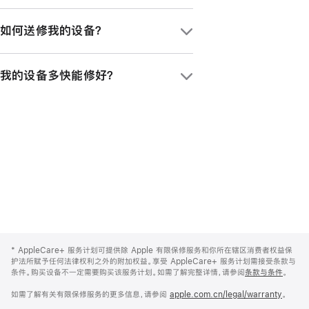
你可以在购买新 Apple 产品之日起 7 天
如果你为 iPad 购买了 AppleCare+ 服
内，通过 iPhone、iPad 或 Mac 上的设
如何送修我的设备？
务计划，所享的意外损坏保修服务就涵盖了
置或系统设置 app，或致电
一支 Apple Pencil 和一个 Apple 品牌
400-666-8800
，来购买新的服务计划；
送修设备有不同方式。你可以携设备前往
iPad 键盘。受保障产品的包装盒内随附的
或在 60 天内，前往 Apple Store 零售店
我的设备多快能修好？
Apple Store 零售店，或 5000 多家
所有连接线及电源适配器，同样也在
进行购买。
Apple 授权服务提供商处。访问
AppleCare+ 服务计划的保障范围
之内。
这取决于你的产品和维修类型。在大多数的
support.apple.com/zh-cn/repair
、下
主要都市圈，我们提供适用于 iPhone 的
载
Apple 支持 app
或拨打
当日服务。进一步了解所有可用的服务选
400-666-8800
，都可获取维修服务。
项，请访问
support.apple.com/zh-
cn/repair
。
Apple
Footer
*
AppleCare+ 服务计划可提供除 Apple 有限保修服务和你所在辖区消费者权益保
护法所赋予任何法律权利之外的附加权益。享受 AppleCare+ 服务计划需接受条款与
条件。购买设备不一定需要购买该服务计划。如需了解完整详情，请参阅
条款与条件
。
如需了解有关有限保修服务的更多信息，请参阅
apple.com.cn/legal/warranty
。