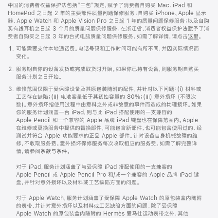
中国的消费者权益保护法包括“三包”规定，赋予了消费者自购买 Mac、iPad 和
HomePod 之日起 2 年的主要部件质量问题保修服务；自购买 iPhone、Apple 显示
器、Apple Watch 和 Apple Vision Pro 之日起 1 年的质量问题保修服务；以及自购
买有线耳机之日起 3 个月的质量问题保修服务。在浙江省，消费者权益保护法赋予了消
费者自购买之日起 3 年的台式电脑质量问题保修服务。如需了解详情，请点击
这里
。
可能需要支付本地通话费。电话号码和工作时间可能有所不同，并因实际情况而
变化。
服务期自你的设备发货或完成取货时开始。如果你已持有设备，则服务期自购买
服务计划之日开始。
维修范围仅限于受保障设备及其原包装随附的配件，并针对以下问题：(i) 材料或
工艺存在缺陷；(ii) 电池容量低于其初始容量的 80%；(iii) 意外损坏 (不限次
数)。意外损坏指使用过程中由意料之外或非故意的事件而造成的物理损坏。如果
你的服务计划涵盖一台 iPad，则与此 iPad 搭配使用的一支兼容的
Apple Pencil 和一个兼容的 Apple 品牌 iPad 键盘也在保障范围内。Apple
在维修或更换服务中提供的替换部件，可能包含新部件，也可能包含使用过的、经
测试并符合 Apple 功能要求的正品 Apple 部件。针对设备自身机械故障的维
修，不收取服务费。意外损坏保修服务每次收取相应的服务费。如需了解完整详
情，请参阅
条款与条件
。
对于 iPad，服务计划涵盖了与受保障 iPad 搭配使用的一支兼容的
Apple Pencil 或 Apple Pencil Pro 和/或一个兼容的 Apple 品牌 iPad 键
盘，并针对意外损坏以及材料或工艺缺陷方面的问题。
对于 Apple Watch，服务计划涵盖了受保障 Apple Watch 的原包装盒内随附
的表带，并针对意外损坏以及材料或工艺缺陷方面的问题。除了受保障
Apple Watch 的原包装盒内随附的 Hermès 爱马仕运‍动表带之外，其他