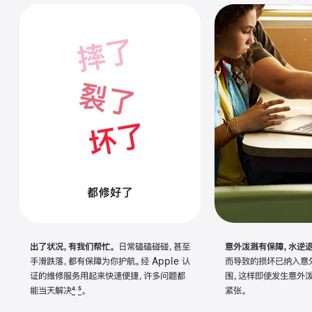
出了状况，有我们帮忙。
日常磕磕碰碰，甚至
意外泼溅有保障，水逆退
手滑跌落，都有保障为你护航。经 Apple 认
而导致的损坏已纳入意
证的维修服务用起来快速便捷，许多问题都
围，这样即使发生意外
能当天
解决
4
5
。
紧张。
、