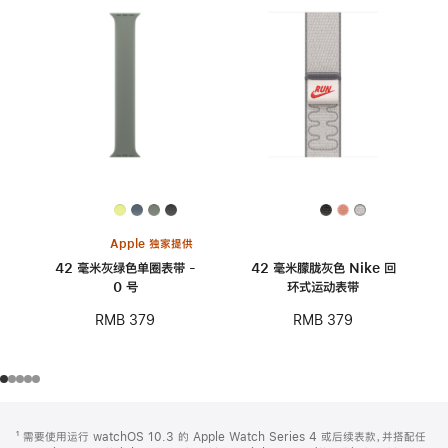
Apple 独家提供
42 毫米灰绿色单圈表带 -
42 毫米朦胧灰色 Nike 回
0 号
环式运动表带
RMB 379
RMB 379
网
脚
¹ 需要使用运行 watchOS 10.3 的 Apple Watch Series 4 或后续表款，并搭配任
注
页