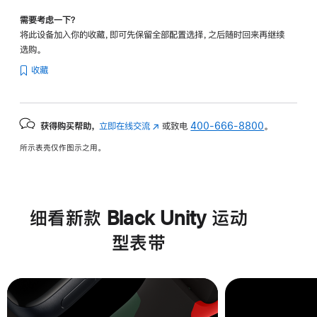
需要考虑一下？
将此设备加入你的收藏，即可先保留全部配置选择，之后随时回来再继续
选购。
收藏
获得购买帮助，
立即在线交流
(在
或致电
400-666-8800
。
新
所示表壳仅作图示之用。
窗
口
中
打
细看新款 Black Unity 运动
开)
型表带