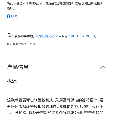
将此设备加入你的收藏，即可先保留全部配置选择，之后随时回来再继续
选购。
收藏
获得购买帮助，
立即在线交流
(在
或致电
400-666-8800
。
新
所示表壳仅作图示之用。
窗
口
中
打
产品信息
开)
概述
这款单圈表带由软硅胶制成，采用富有弹性的独特设计，没
有任何表扣或搭接扣合的部件，佩戴格外舒适，戴上和取下
也十分轻松。每条表带都经过紫外线特殊处理，带来柔软又