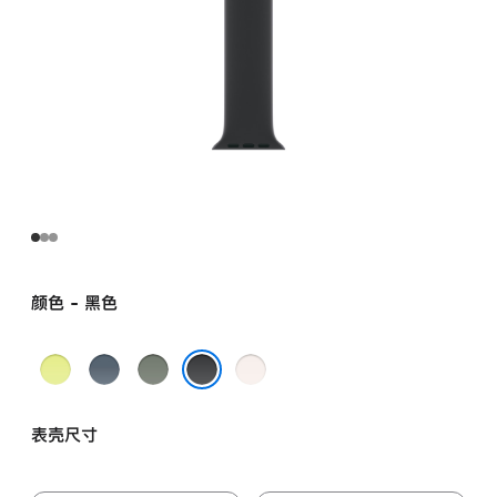
颜色 - 黑色
霓
铁
灰
淡
虹
锚
绿
桃
黑色
黄
蓝
色
粉
表壳尺寸
色
色
色