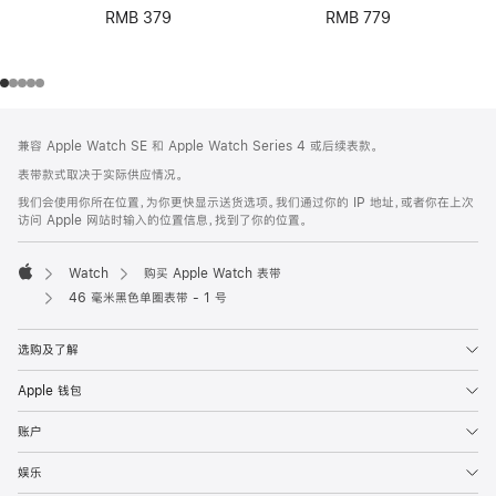
RMB 379
RMB 779
网
脚
兼容 Apple Watch SE 和 Apple Watch Series 4 或后续表款。
注
页
表带款式取决于实际供应情况。
页
我们会使用你所在位置，为你更快显示送货选项。我们通过你的 IP 地址，或者你在上次
脚
访问 Apple 网站时输入的位置信息，找到了你的位置。
Watch
购买 Apple Watch 表带
Apple
46 毫米黑色单圈表带 - 1 号
选购及了解
Apple 钱包
账户
娱乐