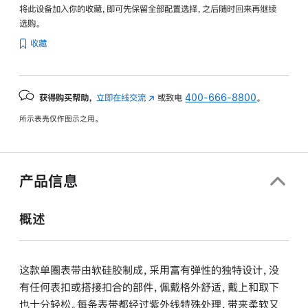
将此设备加入你的收藏，即可先保留全部配置选择，之后随时回来再继续
选购。
收藏
获得购买帮助，
立即在线交流
(在
或致电
400-666-8800
。
新
所示表壳仅作图示之用。
窗
口
中
打
产品信息
开)
概述
这款单圈表带由软硅胶制成，采用富有弹性的独特设计，没
有任何表扣或搭接扣合的部件，佩戴格外舒适，戴上和取下
也十分轻松。每条表带都经过紫外线特殊处理，带来柔软又