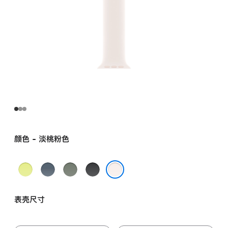
颜色 - 淡桃粉色
霓
铁
灰
黑
虹
锚
绿
色
淡桃粉色
黄
蓝
色
表壳尺寸
色
色