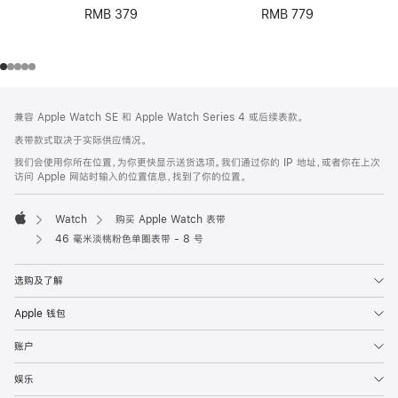
RMB 379
RMB 779
网
脚
兼容 Apple Watch SE 和 Apple Watch Series 4 或后续表款。
注
页
表带款式取决于实际供应情况。
页
我们会使用你所在位置，为你更快显示送货选项。我们通过你的 IP 地址，或者你在上次
脚
访问 Apple 网站时输入的位置信息，找到了你的位置。
Watch
购买 Apple Watch 表带
Apple
46 毫米淡桃粉色单圈表带 - 8 号
选购及了解
Apple 钱包
账户
娱乐