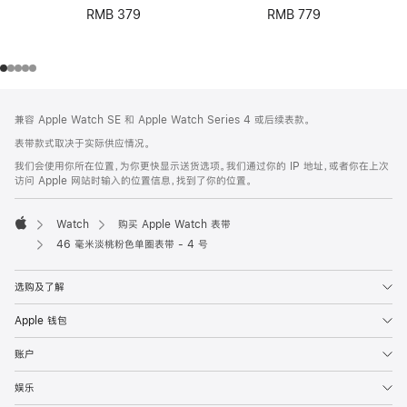
RMB 379
RMB 779
网
脚
兼容 Apple Watch SE 和 Apple Watch Series 4 或后续表款。
注
页
表带款式取决于实际供应情况。
页
我们会使用你所在位置，为你更快显示送货选项。我们通过你的 IP 地址，或者你在上次
脚
访问 Apple 网站时输入的位置信息，找到了你的位置。
Watch
购买 Apple Watch 表带
Apple
46 毫米淡桃粉色单圈表带 - 4 号
选购及了解
Apple 钱包
账户
娱乐