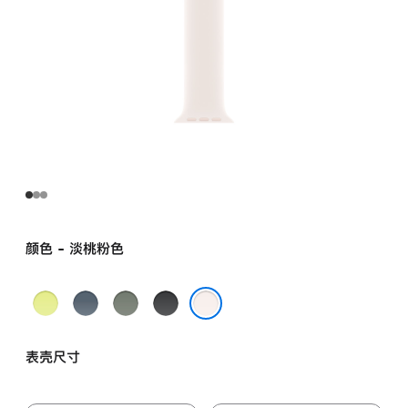
颜色 - 淡桃粉色
霓
铁
灰
黑
虹
锚
绿
色
淡桃粉色
黄
蓝
色
表壳尺寸
色
色