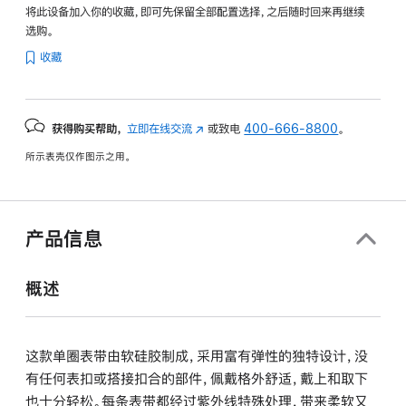
将此设备加入你的收藏，即可先保留全部配置选择，之后随时回来再继续
选购。
收藏
获得购买帮助，
立即在线交流
(在
或致电
400-666-8800
。
新
所示表壳仅作图示之用。
窗
口
中
打
产品信息
开)
概述
这款单圈表带由软硅胶制成，采用富有弹性的独特设计，没
有任何表扣或搭接扣合的部件，佩戴格外舒适，戴上和取下
也十分轻松。每条表带都经过紫外线特殊处理，带来柔软又