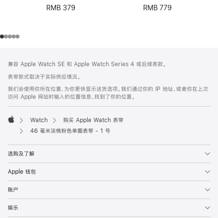
RMB 379
RMB 779
网
脚
兼容 Apple Watch SE 和 Apple Watch Series 4 或后续表款。
注
页
表带款式取决于实际供应情况。
页
我们会使用你所在位置，为你更快显示送货选项。我们通过你的 IP 地址，或者你在上次
脚
访问 Apple 网站时输入的位置信息，找到了你的位置。
Watch
购买 Apple Watch 表带
Apple
46 毫米淡桃粉色单圈表带 - 1 号
选购及了解
Apple 钱包
账户
娱乐