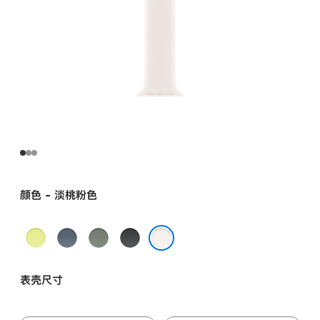
颜色 - 淡桃粉色
霓
铁
灰
黑
虹
锚
绿
色
淡桃粉色
黄
蓝
色
表壳尺寸
色
色