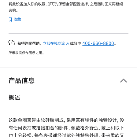
将此设备加入你的收藏，即可先保留全部配置选择，之后随时回来再继续
选购。
收藏
获得购买帮助，
立即在线交流
(在
或致电
400-666-8800
。
新
所示表壳仅作图示之用。
窗
口
中
打
产品信息
开)
概述
这款单圈表带由软硅胶制成，采用富有弹性的独特设计，没
有任何表扣或搭接扣合的部件，佩戴格外舒适，戴上和取下
也十分轻松。每条表带都经过紫外线特殊处理，带来柔软又