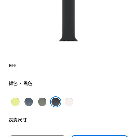
颜色 - 黑色
霓
铁
灰
淡
虹
锚
绿
桃
黑色
黄
蓝
色
粉
表壳尺寸
色
色
色