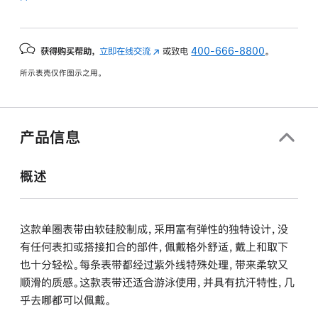
获得购买帮助，
立即在线交流
(在
或致电
400-666-8800
。
新
所示表壳仅作图示之用。
窗
口
中
打
产品信息
开)
概述
这款单圈表带由软硅胶制成，采用富有弹性的独特设计，没
有任何表扣或搭接扣合的部件，佩戴格外舒适，戴上和取下
也十分轻松。每条表带都经过紫外线特殊处理，带来柔软又
顺滑的质感。这款表带还适合游泳使用，并具有抗汗特性，几
乎去哪都可以佩戴。