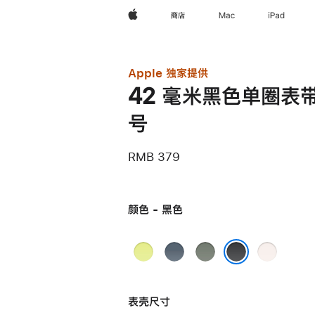
Apple
商店
Mac
iPad
Apple 独家提供
42 毫米黑色单圈表带 
号
RMB 379
颜色 - 黑色
霓
铁
灰
淡
虹
锚
绿
桃
黑色
黄
蓝
色
粉
表壳尺寸
色
色
色