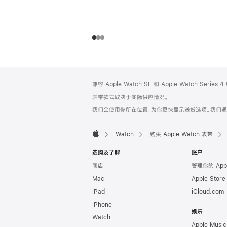
网
脚
兼容 Apple Watch SE 和 Apple Watch Series
注
页
表带款式取决于实际供应情况。
页
我们会使用你所在位置，为你更快显示送货选项。我们通过你
脚
Watch
购买 Apple Watch 表带
Apple
选购及了解
账户
商店
管理你的 App
Mac
Apple Stor
iPad
iCloud.com
iPhone
娱乐
Watch
Apple Music