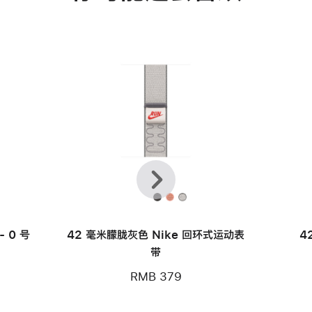
上
下
一
一
个
个
款
 0 号
42 毫米朦胧灰色 Nike 回环式运动表
4
带
RMB 379