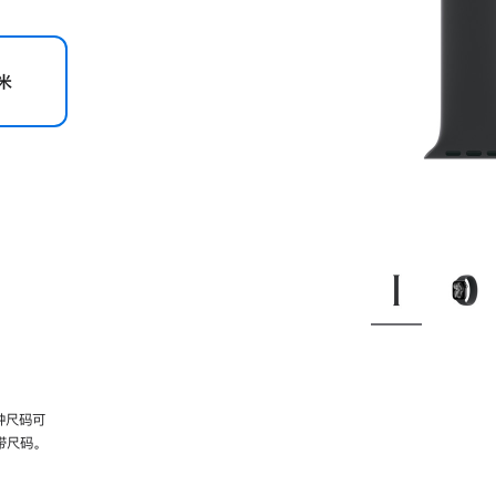
米
种尺码可
带尺码。