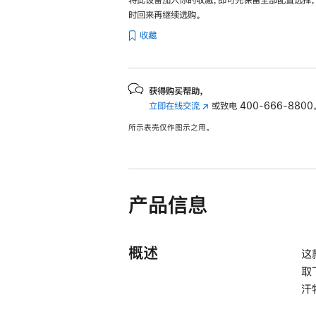
时回来再继续选购。
收藏
获得购买帮助，
立即在线交流
(在
或致电
400-666-8800
新
所示表壳仅作图示之用。
窗
口
中
打
开)
产品信息
概述
这
取
汗