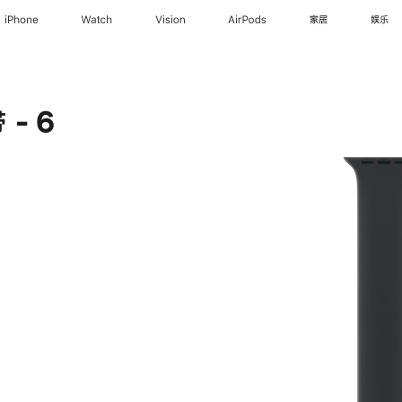
iPhone
Watch
Vision
AirPods
家居
娱乐
- 6