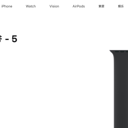
iPhone
Watch
Vision
AirPods
家居
娱乐
- 5