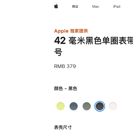
Apple
商店
Mac
iPad
Apple 独家提供
42 毫米黑色单圈表带 
号
RMB 379
颜色 - 黑色
霓
铁
灰
淡
虹
锚
绿
桃
黑色
黄
蓝
色
粉
表壳尺寸
色
色
色