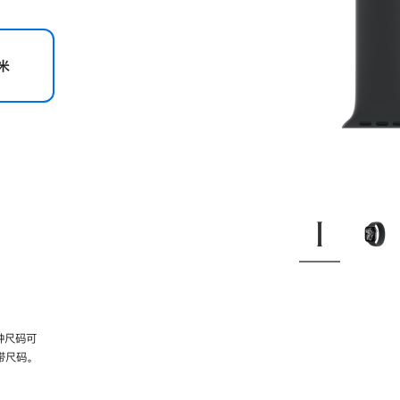
米
种尺码可
带尺码。