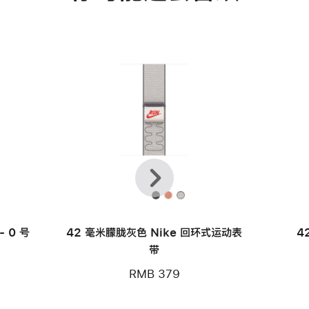
上
下
一
一
个
个
款
 0 号
42 毫米朦胧灰色 Nike 回环式运动表
4
带
RMB 379