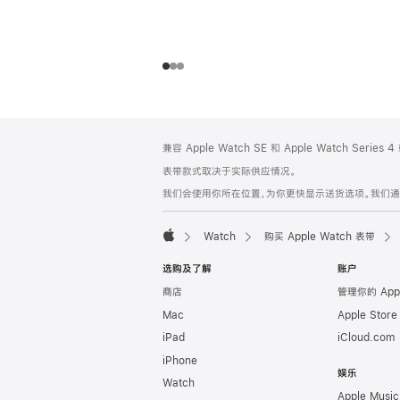
网
脚
兼容 Apple Watch SE 和 Apple Watch Series
注
页
表带款式取决于实际供应情况。
页
我们会使用你所在位置，为你更快显示送货选项。我们通过你
脚
Watch
购买 Apple Watch 表带
Apple
选购及了解
账户
商店
管理你的 App
Mac
Apple Stor
iPad
iCloud.com
iPhone
娱乐
Watch
Apple Music