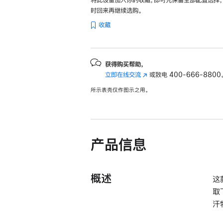
时回来再继续选购。
收藏
获得购买帮助，
立即在线交流
(在
或致电
400-666-8800
新
所示表壳仅作图示之用。
窗
口
中
打
开)
产品信息
概述
这
取
汗