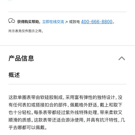
获得购买帮助，
立即在线交流
(在
或致电
400-666-8800
。
新
所示表壳仅作图示之用。
窗
口
中
打
产品信息
开)
概述
这款单圈表带由软硅胶制成，采用富有弹性的独特设计，没
有任何表扣或搭接扣合的部件，佩戴格外舒适，戴上和取下
也十分轻松。每条表带都经过紫外线特殊处理，带来柔软又
顺滑的质感。这款表带还适合游泳使用，并具有抗汗特性，几
乎去哪都可以佩戴。