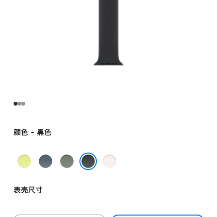
颜色 - 黑色
霓
铁
灰
淡
虹
锚
绿
桃
黑色
黄
蓝
色
粉
表壳尺寸
色
色
色