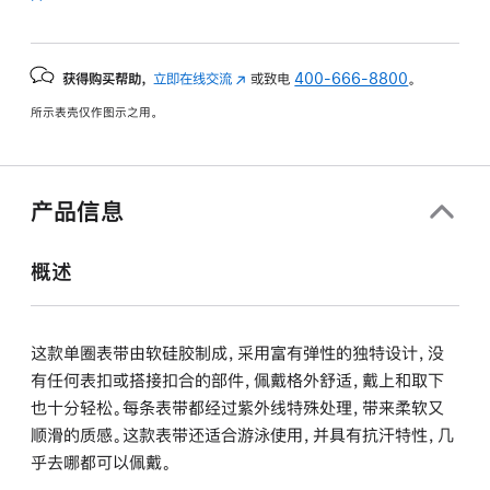
获得购买帮助，
立即在线交流
(在
或致电
400-666-8800
。
新
所示表壳仅作图示之用。
窗
口
中
打
产品信息
开)
概述
这款单圈表带由软硅胶制成，采用富有弹性的独特设计，没
有任何表扣或搭接扣合的部件，佩戴格外舒适，戴上和取下
也十分轻松。每条表带都经过紫外线特殊处理，带来柔软又
顺滑的质感。这款表带还适合游泳使用，并具有抗汗特性，几
乎去哪都可以佩戴。