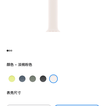
颜色 - 淡桃粉色
霓
铁
灰
黑
虹
锚
绿
色
淡桃粉色
黄
蓝
色
表壳尺寸
色
色