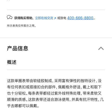
获得购买帮助，
立即在线交流
(在
或致电
400-666-8800
。
新
所示表壳仅作图示之用。
窗
口
中
打
产品信息
开)
概述
这款单圈表带由软硅胶制成，采用富有弹性的独特设计，没
有任何表扣或搭接扣合的部件，佩戴格外舒适，戴上和取下
也十分轻松。每条表带都经过紫外线特殊处理，带来柔软又
顺滑的质感。这款表带还适合游泳使用，并具有抗汗特性，几
乎去哪都可以佩戴。