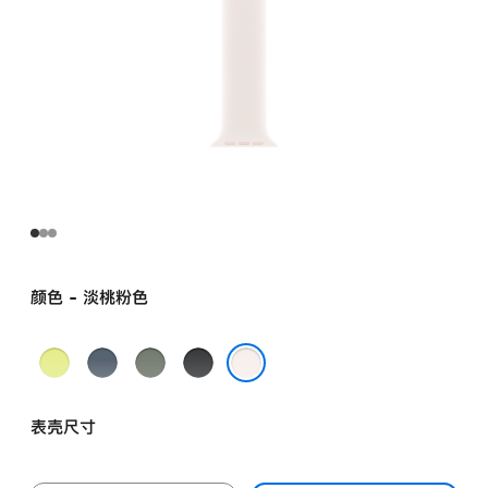
颜色 - 淡桃粉色
霓
铁
灰
黑
虹
锚
绿
色
淡桃粉色
黄
蓝
色
表壳尺寸
色
色